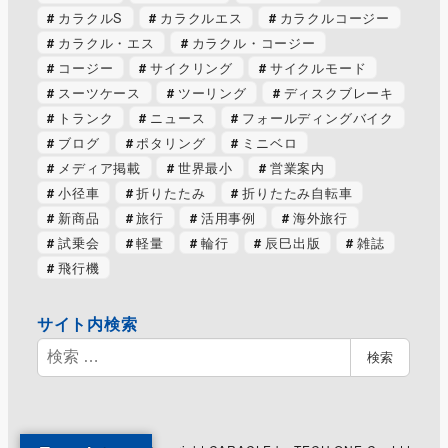
カラクルS
カラクルエス
カラクルコージー
カラクル・エス
カラクル・コージー
コージー
サイクリング
サイクルモード
スーツケース
ツーリング
ディスクブレーキ
トランク
ニュース
フォールディングバイク
ブログ
ポタリング
ミニベロ
メディア掲載
世界最小
営業案内
小径車
折りたたみ
折りたたみ自転車
新商品
旅行
活用事例
海外旅行
試乗会
軽量
輪行
辰巳出版
雑誌
飛行機
サイト内検索
検
検索
索