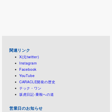
e
l
e
p
e
e
b
st
a
s
a
o
p
k
d
o
er
y
s
k
関連リンク
X(元twitter)
Instagram
Facebook
YouTube
CARACLE開発の歴史
テック・ワン
坂虎日記-乗鞍への道
営業日のお知らせ