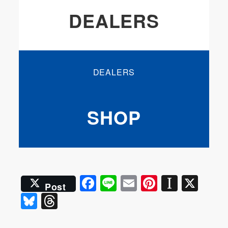
DEALERS
リ
ン
DEALERS
ク
SHOP
リ
ン
F
Li
E
Pi
In
X
ク
Post
a
n
m
nt
st
Bl
T
c
e
ai
er
a
u
hr