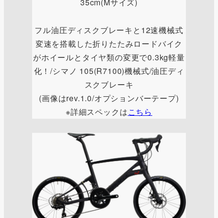
35cm(Mサイズ)
フル油圧ディスクブレーキと12速機械式
変速を搭載した折りたたみロードバイク
がホイールとタイヤ類の変更で0.3kg軽量
化！/シマノ 105(R7100)機械式/油圧ディ
スクブレーキ
(画像はrev.1.0/オプションバーテープ)
※詳細スペックは
こちら