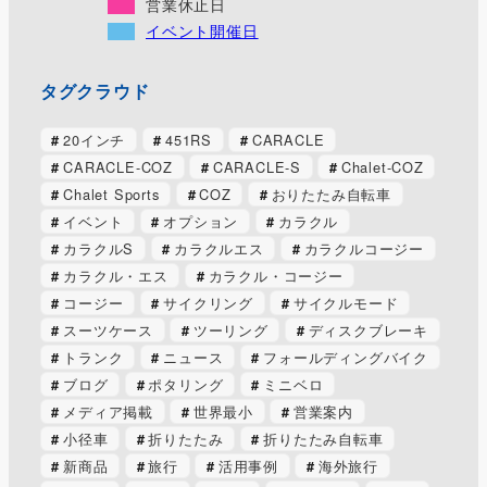
営業休止日
イベント開催日
タグクラウド
20インチ
451RS
CARACLE
CARACLE-COZ
CARACLE-S
Chalet-COZ
Chalet Sports
COZ
おりたたみ自転車
イベント
オプション
カラクル
カラクルS
カラクルエス
カラクルコージー
カラクル・エス
カラクル・コージー
コージー
サイクリング
サイクルモード
スーツケース
ツーリング
ディスクブレーキ
トランク
ニュース
フォールディングバイク
ブログ
ポタリング
ミニベロ
メディア掲載
世界最小
営業案内
小径車
折りたたみ
折りたたみ自転車
新商品
旅行
活用事例
海外旅行