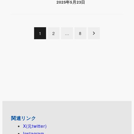
2025年5月23日
投
1
2
…
8
稿
の
ペ
ー
ジ
送
り
関連リンク
X(元twitter)
Instagram