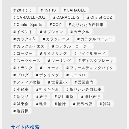
20インチ
451RS
CARACLE
CARACLE-COZ
CARACLE-S
Chalet-COZ
Chalet Sports
COZ
おりたたみ自転車
イベント
オプション
カラクル
カラクルS
カラクルエス
カラクルコージー
カラクル・エス
カラクル・コージー
コージー
サイクリング
サイクルモード
スーツケース
ツーリング
ディスクブレーキ
トランク
ニュース
フォールディングバイク
ブログ
ポタリング
ミニベロ
メディア掲載
世界最小
営業案内
小径車
折りたたみ
折りたたみ自転車
新商品
旅行
活用事例
海外旅行
試乗会
軽量
輪行
辰巳出版
雑誌
飛行機
サイト内検索