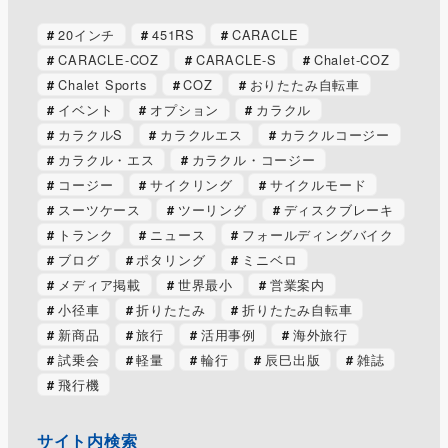
20インチ
451RS
CARACLE
CARACLE-COZ
CARACLE-S
Chalet-COZ
Chalet Sports
COZ
おりたたみ自転車
イベント
オプション
カラクル
カラクルS
カラクルエス
カラクルコージー
カラクル・エス
カラクル・コージー
コージー
サイクリング
サイクルモード
スーツケース
ツーリング
ディスクブレーキ
トランク
ニュース
フォールディングバイク
ブログ
ポタリング
ミニベロ
メディア掲載
世界最小
営業案内
小径車
折りたたみ
折りたたみ自転車
新商品
旅行
活用事例
海外旅行
試乗会
軽量
輪行
辰巳出版
雑誌
飛行機
サイト内検索