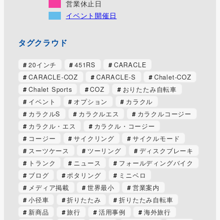
営業休止日
イベント開催日
タグクラウド
20インチ
451RS
CARACLE
CARACLE-COZ
CARACLE-S
Chalet-COZ
Chalet Sports
COZ
おりたたみ自転車
イベント
オプション
カラクル
カラクルS
カラクルエス
カラクルコージー
カラクル・エス
カラクル・コージー
コージー
サイクリング
サイクルモード
スーツケース
ツーリング
ディスクブレーキ
トランク
ニュース
フォールディングバイク
ブログ
ポタリング
ミニベロ
メディア掲載
世界最小
営業案内
小径車
折りたたみ
折りたたみ自転車
新商品
旅行
活用事例
海外旅行