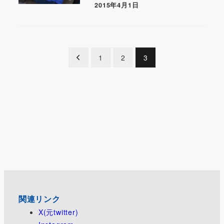
2015年4月1日
投
1
2
3
稿
の
ペ
ー
ジ
送
り
関連リンク
X(元twitter)