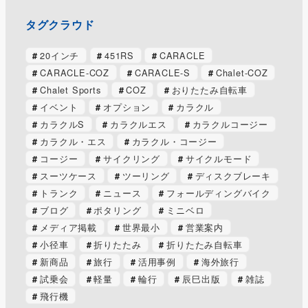
タグクラウド
20インチ
451RS
CARACLE
CARACLE-COZ
CARACLE-S
Chalet-COZ
Chalet Sports
COZ
おりたたみ自転車
イベント
オプション
カラクル
カラクルS
カラクルエス
カラクルコージー
カラクル・エス
カラクル・コージー
コージー
サイクリング
サイクルモード
スーツケース
ツーリング
ディスクブレーキ
トランク
ニュース
フォールディングバイク
ブログ
ポタリング
ミニベロ
メディア掲載
世界最小
営業案内
小径車
折りたたみ
折りたたみ自転車
新商品
旅行
活用事例
海外旅行
試乗会
軽量
輪行
辰巳出版
雑誌
飛行機