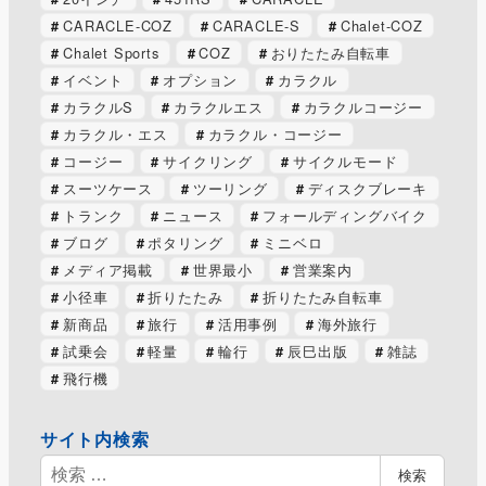
CARACLE-COZ
CARACLE-S
Chalet-COZ
Chalet Sports
COZ
おりたたみ自転車
イベント
オプション
カラクル
カラクルS
カラクルエス
カラクルコージー
カラクル・エス
カラクル・コージー
コージー
サイクリング
サイクルモード
スーツケース
ツーリング
ディスクブレーキ
トランク
ニュース
フォールディングバイク
ブログ
ポタリング
ミニベロ
メディア掲載
世界最小
営業案内
小径車
折りたたみ
折りたたみ自転車
新商品
旅行
活用事例
海外旅行
試乗会
軽量
輪行
辰巳出版
雑誌
飛行機
サイト内検索
検
検索