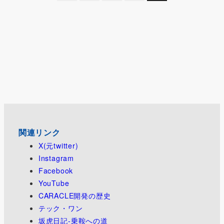
稿
の
ペ
ー
ジ
送
り
関連リンク
X(元twitter)
Instagram
Facebook
YouTube
CARACLE開発の歴史
テック・ワン
坂虎日記-乗鞍への道