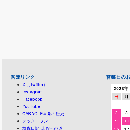
関連リンク
営業日の
X(元twitter)
2026年
Instagram
日
月
Facebook
YouTube
CARACLE開発の歴史
2
3
テック・ワン
9
10
坂虎日記-乗鞍への道
16
17