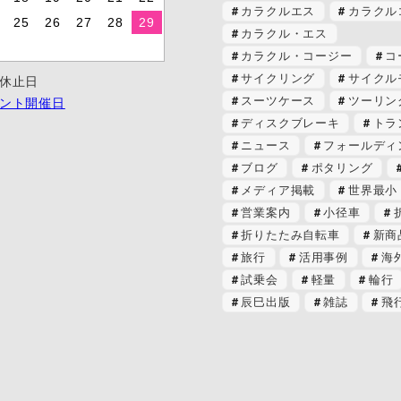
カラクルエス
カラクル
25
26
27
28
29
カラクル・エス
カラクル・コージー
コ
サイクリング
サイクル
休止日
スーツケース
ツーリン
ント開催日
ディスクブレーキ
トラ
ニュース
フォールディ
ブログ
ポタリング
メディア掲載
世界最小
営業案内
小径車
折りたたみ自転車
新商
旅行
活用事例
海
試乗会
軽量
輪行
辰巳出版
雑誌
飛