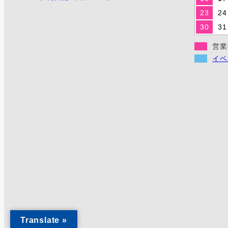
23
24
30
31
営業
イベ
Translate »