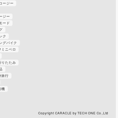
コージー
ージー
モード
グ
ンク
ングバイク
ミニベロ
折りたたみ
品
外旅行
行機
Copyright CARACLE by TECH ONE Co.,Ltd