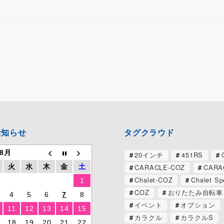
お知らせ
タグクラウド
 8月
20インチ
451RS
CARACLE-COZ
CARA
火
水
木
金
土
Chalet-COZ
Chalet Sp
1
COZ
おりたたみ自転車
4
5
6
7
8
イベント
オプション
11
12
13
14
15
カラクル
カラクルS
18
19
20
21
22