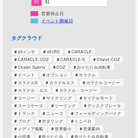
30
31
営業休止日
イベント開催日
タグクラウド
20インチ
451RS
CARACLE
CARACLE-COZ
CARACLE-S
Chalet-COZ
Chalet Sports
COZ
おりたたみ自転車
イベント
オプション
カラクル
カラクルS
カラクルエス
カラクルコージー
カラクル・エス
カラクル・コージー
コージー
サイクリング
サイクルモード
スーツケース
ツーリング
ディスクブレーキ
トランク
ニュース
フォールディングバイク
ブログ
ポタリング
ミニベロ
メディア掲載
世界最小
営業案内
小径車
折りたたみ
折りたたみ自転車