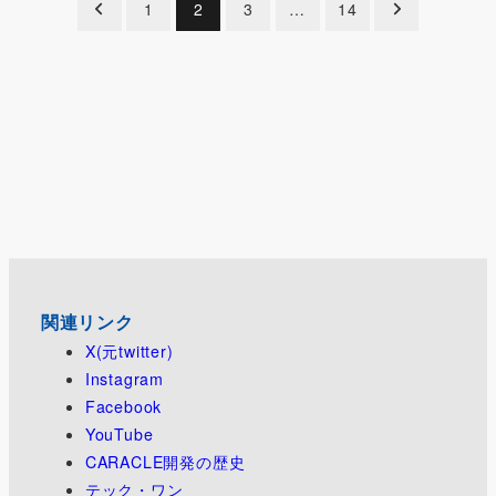
投
1
2
3
…
14
稿
の
ペ
ー
ジ
送
り
関連リンク
X(元twitter)
Instagram
Facebook
YouTube
CARACLE開発の歴史
テック・ワン