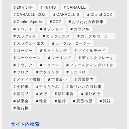
20インチ
451RS
CARACLE
CARACLE-COZ
CARACLE-S
Chalet-COZ
Chalet Sports
COZ
おりたたみ自転車
イベント
オプション
カラクル
カラクルS
カラクルエス
カラクルコージー
カラクル・エス
カラクル・コージー
コージー
サイクリング
サイクルモード
スーツケース
ツーリング
ディスクブレーキ
トランク
ニュース
フォールディングバイク
ブログ
ポタリング
ミニベロ
メディア掲載
世界最小
営業案内
小径車
折りたたみ
折りたたみ自転車
新商品
旅行
活用事例
海外旅行
試乗会
軽量
輪行
辰巳出版
雑誌
飛行機
サイト内検索