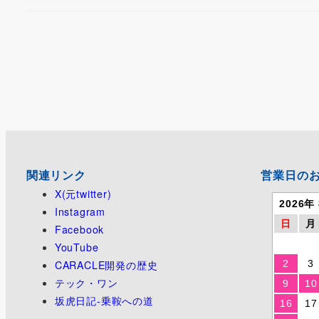
関連リンク
営業日の
X(元twitter)
2026年
Instagram
日
月
Facebook
YouTube
CARACLE開発の歴史
2
3
テック・ワン
9
10
坂虎日記-乗鞍への道
16
17