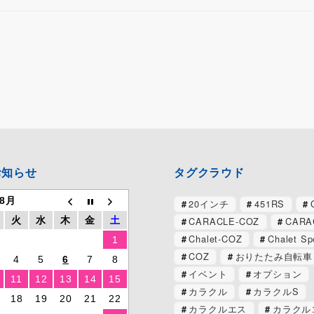
お知らせ
タグクラウド
 8月
20インチ
451RS
CARACLE-COZ
CARA
火
水
木
金
土
Chalet-COZ
Chalet Sp
1
COZ
おりたたみ自転車
4
5
6
7
8
イベント
オプション
11
12
13
14
15
カラクル
カラクルS
18
19
20
21
22
カラクルエス
カラクル