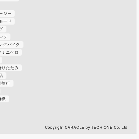
ージー
モード
グ
ンク
ングバイク
ミニベロ
折りたたみ
品
外旅行
行機
Copyright CARACLE by TECH ONE Co.,Ltd