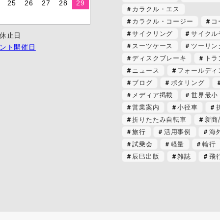
25
26
27
28
29
カラクル・エス
カラクル・コージー
コ
サイクリング
サイクル
休止日
スーツケース
ツーリン
ント開催日
ディスクブレーキ
トラ
ニュース
フォールディ
ブログ
ポタリング
メディア掲載
世界最小
営業案内
小径車
折りたたみ自転車
新商
旅行
活用事例
海
試乗会
軽量
輪行
辰巳出版
雑誌
飛