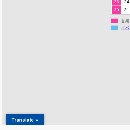
23
24
30
31
営業
イベ
Translate »