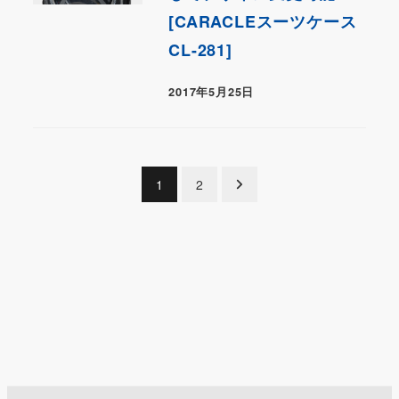
[CARACLEスーツケース
CL-281]
2017年5月25日
投
1
2
稿
の
ペ
ー
ジ