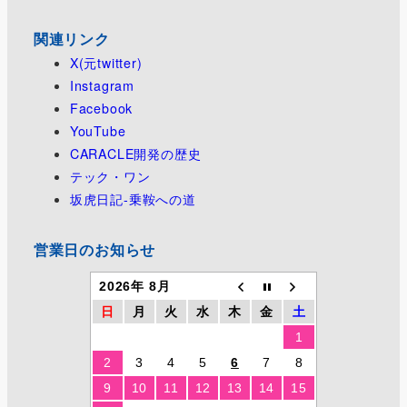
送
り
関連リンク
X(元twitter)
Instagram
Facebook
YouTube
CARACLE開発の歴史
テック・ワン
坂虎日記-乗鞍への道
営業日のお知らせ
2026年 8月
日
月
火
水
木
金
土
1
2
3
4
5
6
7
8
9
10
11
12
13
14
15