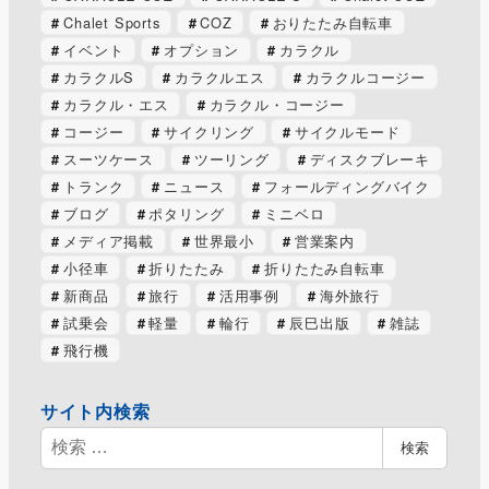
Chalet Sports
COZ
おりたたみ自転車
イベント
オプション
カラクル
カラクルS
カラクルエス
カラクルコージー
カラクル・エス
カラクル・コージー
コージー
サイクリング
サイクルモード
スーツケース
ツーリング
ディスクブレーキ
トランク
ニュース
フォールディングバイク
ブログ
ポタリング
ミニベロ
メディア掲載
世界最小
営業案内
小径車
折りたたみ
折りたたみ自転車
新商品
旅行
活用事例
海外旅行
試乗会
軽量
輪行
辰巳出版
雑誌
飛行機
サイト内検索
検
検索
索