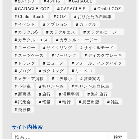
20インチ
451RS
CARACLE
CARACLE-COZ
CARACLE-S
Chalet-COZ
Chalet Sports
COZ
おりたたみ自転車
イベント
オプション
カラクル
カラクルS
カラクルエス
カラクルコージー
カラクル・エス
カラクル・コージー
コージー
サイクリング
サイクルモード
スーツケース
ツーリング
ディスクブレーキ
トランク
ニュース
フォールディングバイク
ブログ
ポタリング
ミニベロ
メディア掲載
世界最小
営業案内
小径車
折りたたみ
折りたたみ自転車
新商品
旅行
活用事例
海外旅行
試乗会
軽量
輪行
辰巳出版
雑誌
飛行機
サイト内検索
検
検索