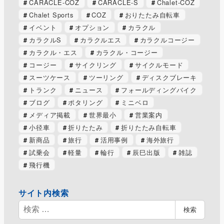
CARACLE-COZ
CARACLE-S
Chalet-COZ
Chalet Sports
COZ
おりたたみ自転車
イベント
オプション
カラクル
カラクルS
カラクルエス
カラクルコージー
カラクル・エス
カラクル・コージー
コージー
サイクリング
サイクルモード
スーツケース
ツーリング
ディスクブレーキ
トランク
ニュース
フォールディングバイク
ブログ
ポタリング
ミニベロ
メディア掲載
世界最小
営業案内
小径車
折りたたみ
折りたたみ自転車
新商品
旅行
活用事例
海外旅行
試乗会
軽量
輪行
辰巳出版
雑誌
飛行機
サイト内検索
検
検索
索