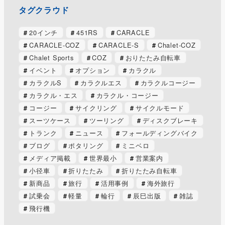
タグクラウド
20インチ
451RS
CARACLE
CARACLE-COZ
CARACLE-S
Chalet-COZ
Chalet Sports
COZ
おりたたみ自転車
イベント
オプション
カラクル
カラクルS
カラクルエス
カラクルコージー
カラクル・エス
カラクル・コージー
コージー
サイクリング
サイクルモード
スーツケース
ツーリング
ディスクブレーキ
トランク
ニュース
フォールディングバイク
ブログ
ポタリング
ミニベロ
メディア掲載
世界最小
営業案内
小径車
折りたたみ
折りたたみ自転車
新商品
旅行
活用事例
海外旅行
試乗会
軽量
輪行
辰巳出版
雑誌
飛行機