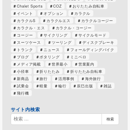
Chalet Sports
COZ
おりたたみ自転車
イベント
オプション
カラクル
カラクルS
カラクルエス
カラクルコージー
カラクル・エス
カラクル・コージー
コージー
サイクリング
サイクルモード
スーツケース
ツーリング
ディスクブレーキ
トランク
ニュース
フォールディングバイク
ブログ
ポタリング
ミニベロ
メディア掲載
世界最小
営業案内
小径車
折りたたみ
折りたたみ自転車
新商品
旅行
活用事例
海外旅行
試乗会
軽量
輪行
辰巳出版
雑誌
飛行機
サイト内検索
検
検索
索