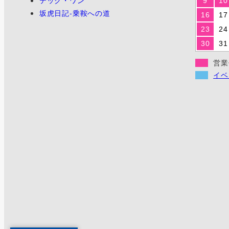
テック・ワン
9
10
坂虎日記-乗鞍への道
16
17
23
24
30
31
営業
イベ