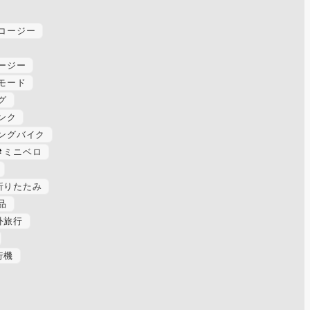
コージー
ージー
モード
グ
ンク
ングバイク
ミニベロ
折りたたみ
品
外旅行
行機