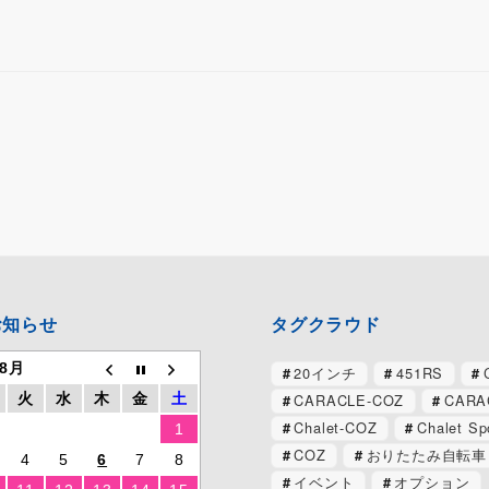
お知らせ
タグクラウド
 8月
20インチ
451RS
CARACLE-COZ
CARA
火
水
木
金
土
Chalet-COZ
Chalet Sp
1
COZ
おりたたみ自転車
4
5
6
7
8
イベント
オプション