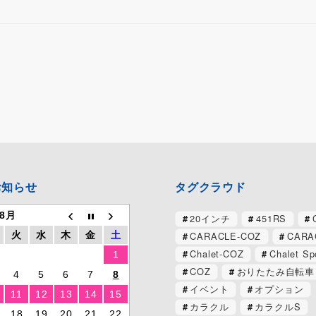
お知らせ
タグクラウド
 8月
20インチ
451RS
CARACLE-COZ
CARA
火
水
木
金
土
Chalet-COZ
Chalet Sp
1
COZ
おりたたみ自転車
4
5
6
7
8
イベント
オプション
11
12
13
14
15
カラクル
カラクルS
18
19
20
21
22