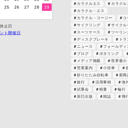
カラクルエス
カラクル
25
26
27
28
29
カラクル・エス
カラクル・コージー
コ
サイクリング
サイクル
休止日
スーツケース
ツーリン
ント開催日
ディスクブレーキ
トラ
ニュース
フォールディ
ブログ
ポタリング
メディア掲載
世界最小
営業案内
小径車
折りたたみ自転車
新商
旅行
活用事例
海
試乗会
軽量
輪行
辰巳出版
雑誌
飛