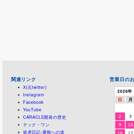
関連リンク
営業日の
X(元twitter)
2026年
Instagram
日
月
Facebook
YouTube
CARACLE開発の歴史
2
3
テック・ワン
9
10
坂虎日記-乗鞍への道
16
17