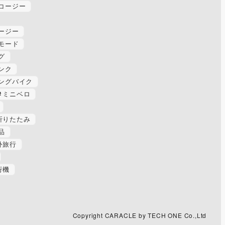
コージー
ージー
モード
グ
ンク
ングバイク
ミニベロ
折りたたみ
品
外旅行
行機
Copyright CARACLE by TECH ONE Co.,Ltd