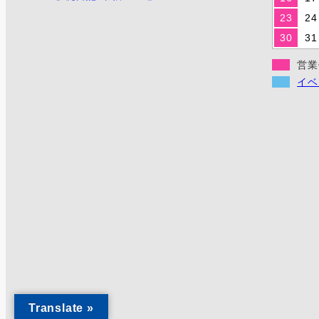
23
24
30
31
営業
イベ
Translate »