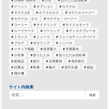
Chalet Sports
COZ
おりたたみ自転車
イベント
オプション
カラクル
カラクルS
カラクルエス
カラクルコージー
カラクル・エス
カラクル・コージー
コージー
サイクリング
サイクルモード
スーツケース
ツーリング
ディスクブレーキ
トランク
ニュース
フォールディングバイク
ブログ
ポタリング
ミニベロ
メディア掲載
世界最小
営業案内
小径車
折りたたみ
折りたたみ自転車
新商品
旅行
活用事例
海外旅行
試乗会
軽量
輪行
辰巳出版
雑誌
飛行機
サイト内検索
検
検索
索