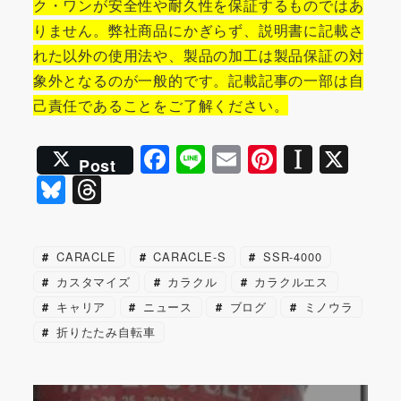
ク・ワンが安全性や耐久性を保証するものではあ
りません。弊社商品にかぎらず、説明書に記載さ
れた以外の使用法や、製品の加工は製品保証の対
象外となるのが一般的です。記載記事の一部は自
己責任であることをご了解ください。
F
Li
E
Pi
In
X
Post
a
n
m
nt
st
Bl
T
c
e
ai
er
a
u
hr
e
l
e
p
e
e
CARACLE
CARACLE-S
SSR-4000
b
st
a
s
a
カスタマイズ
カラクル
カラクルエス
o
p
k
d
キャリア
ニュース
ブログ
ミノウラ
o
er
y
s
折りたたみ自転車
k