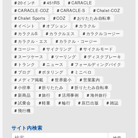
20インチ
451RS
CARACLE
CARACLE-COZ
CARACLE-S
Chalet-COZ
Chalet Sports
COZ
おりたたみ自転車
イベント
オプション
カラクル
カラクルS
カラクルエス
カラクルコージー
カラクル・エス
カラクル・コージー
コージー
サイクリング
サイクルモード
スーツケース
ツーリング
ディスクブレーキ
トランク
ニュース
フォールディングバイク
ブログ
ポタリング
ミニベロ
メディア掲載
世界最小
営業案内
小径車
折りたたみ
折りたたみ自転車
新商品
旅行
活用事例
海外旅行
試乗会
軽量
輪行
辰巳出版
雑誌
飛行機
サイト内検索
検