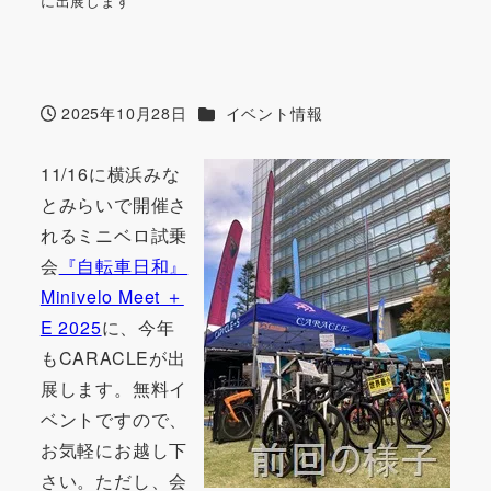
に出展します
カテゴリー
2025年10月28日
イベント情報
投稿日
11/16に横浜みな
とみらいで開催さ
れるミニベロ試乗
会
『自転車日和』
Minivelo Meet ＋
E 2025
に、今年
もCARACLEが出
展します。無料イ
ベントですので、
お気軽にお越し下
さい。ただし、会