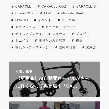
e
l
e
p
e
e
CARACLE
CARACLE-COZ
CARACLE-S
b
st
a
s
a
Chalet-COZ
COZ
Minivelo Meet
o
p
k
d
Q'AUTO
イベント
カラクル
o
er
y
s
カラクルエス
カラクル・コージー
k
ディスクブレーキ
ニュース
ブログ
ミニベロ
折りたたみ自転車
横浜
横浜シンフォステージ
自転車日和
試乗会
古い投稿
【新商品】AI自動変速モデルがさら
に軽くなって再登場！「CA…