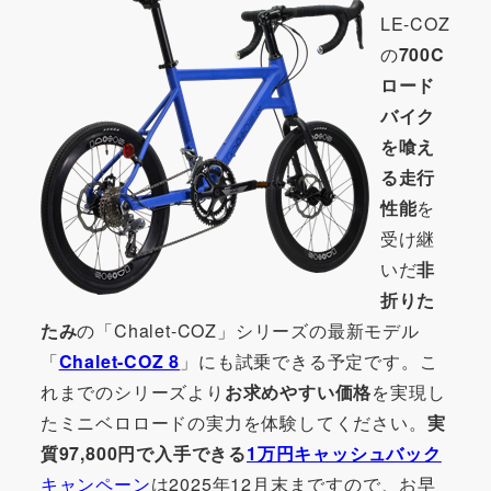
LE-COZ
の
700C
ロード
バイク
を喰え
る走行
性能
を
受け継
いだ
非
折りた
たみ
の「Chalet-COZ」シリーズの最新モデル
「
Chalet-COZ 8
」にも試乗できる予定です。こ
れまでのシリーズより
お求めやすい価格
を実現し
たミニベロロードの実力を体験してください。
実
質97,800円で入手できる
1万円キャッシュバック
キャンペーン
は2025年12月末まですので、お早