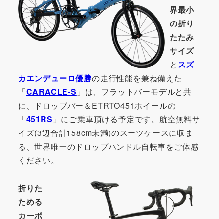
界最小
の折り
たたみ
サイズ
と
スズ
カエンデューロ優勝
の走行性能を兼ね備えた
「
CARACLE-S
」は、フラットバーモデルと共
に、ドロップバー＆ETRTO451ホイールの
「
451RS
」にご乗車頂ける予定です。航空無料サ
イズ(3辺合計158cm未満)のスーツケースに収ま
る、世界唯一のドロップハンドル自転車をご体感
ください。
折りた
ためる
カーボ