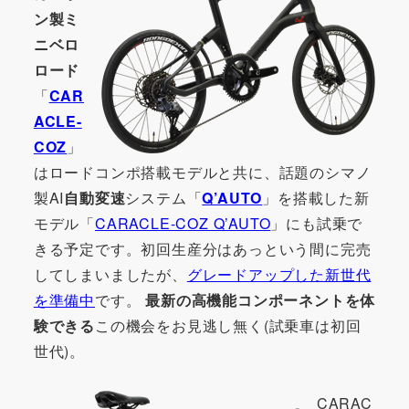
ン製ミ
ニベロ
ロード
「
CAR
ACLE-
COZ
」
はロードコンポ搭載モデルと共に、話題のシマノ
製AI
自動変速
システム「
Q’AUTO
」を搭載した新
モデル「
CARACLE-COZ Q’AUTO
」にも試乗で
きる予定です。初回生産分はあっという間に完売
してしまいましたが、
グレードアップした新世代
を準備中
です。
最新の高機能コンポーネントを体
験できる
この機会をお見逃し無く(試乗車は初回
世代)。
CARAC