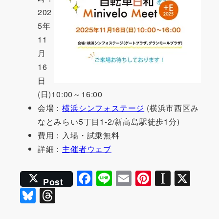
202
5年
11
月
16
日
(日)10:00～16:00
会場：
横浜シンフォステージ
(横浜市西区み
なとみらい5丁目1-2/新高島駅徒歩1分)
費用：入場・試乗無料
詳細：
主催者ウェブ
F
Li
E
Pi
In
X
Post
a
n
m
nt
st
Bl
T
c
e
ai
er
a
u
hr