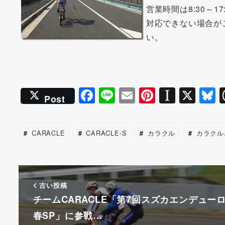
営業時間は8:30～
対応できない場合が
い。
F
Li
E
Pi
In
X
B
Post
a
n
m
nt
st
u
c
e
ai
er
a
e
CARACLE
CARACLE-S
カラクル
カラクル
e
l
e
p
s
b
st
a
k
o
p
y
o
er
古い投稿
チームCARACLE「第7回スズカエンデュー
k
春SP」に参戦…