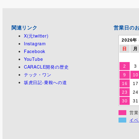
関連リンク
営業日の
X(元twitter)
2026年
Instagram
日
月
Facebook
YouTube
CARACLE開発の歴史
2
3
テック・ワン
9
10
坂虎日記-乗鞍への道
16
17
23
24
30
31
営業
イベ