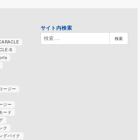
サイト内検索
検
検索
CARACLE
索
CLE-S
orts
コージー
ージー
モード
グ
ンク
ングバイク