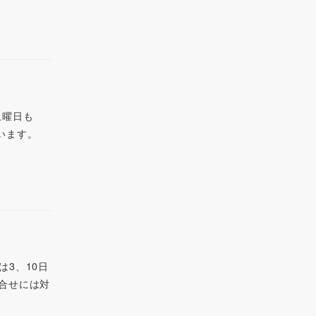
(土曜日も
います。
は3、10日
問合せには対