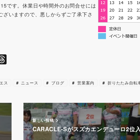
17:15です。休業日や時間外のお問合せには
ございますので、悪しからずご了承下さ
l
T
hr
e
エス
ニュース
ブログ
営業案内
折りたたみ自転
a
d
s
新しい投稿
ロ
CARACLE-Sがスズカエンデューロ2位