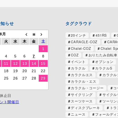
お知らせ
タグクラウド
 8月
20インチ
451RS
CARACLE-COZ
CARA
火
水
木
金
土
Chalet-COZ
Chalet Sp
1
COZ
おりたたみ自転車
4
5
6
7
8
イベント
オプション
11
12
13
14
15
カラクル
カラクルS
18
19
20
21
22
カラクルエス
カラクル
25
26
27
28
29
カラクル・エス
カラクル・コージー
コ
サイクリング
サイクル
休止日
スーツケース
ツーリン
ント開催日
ディスクブレーキ
トラ
ニュース
フォールディ