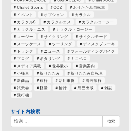
Chalet Sports
COZ
おりたたみ自転車
イベント
オプション
カラクル
カラクルS
カラクルエス
カラクルコージー
カラクル・エス
カラクル・コージー
コージー
サイクリング
サイクルモード
スーツケース
ツーリング
ディスクブレーキ
トランク
ニュース
フォールディングバイク
ブログ
ポタリング
ミニベロ
メディア掲載
世界最小
営業案内
小径車
折りたたみ
折りたたみ自転車
新商品
旅行
活用事例
海外旅行
試乗会
軽量
輪行
辰巳出版
雑誌
飛行機
サイト内検索
検
検索
索