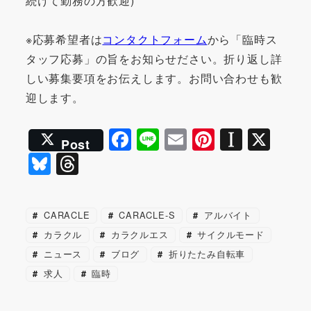
続けて勤務の方歓迎)
※応募希望者は
コンタクトフォーム
から「臨時ス
タッフ応募」の旨をお知らせださい。折り返し詳
しい募集要項をお伝えします。お問い合わせも歓
迎します。
F
Li
E
Pi
In
X
Post
a
n
m
nt
st
Bl
T
c
e
ai
er
a
u
hr
e
l
e
p
e
e
CARACLE
CARACLE-S
アルバイト
b
st
a
s
a
カラクル
カラクルエス
サイクルモード
o
p
k
d
ニュース
ブログ
折りたたみ自転車
o
er
y
s
求人
臨時
k