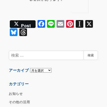
F
Li
E
Pi
In
X
Post
a
n
m
nt
st
Bl
T
c
e
ai
er
a
u
hr
e
l
e
p
e
e
b
st
a
s
a
検
検索
o
p
索
k
d
o
er
y
s
ア
アーカイブ
k
ー
カ
カテゴリー
イ
ブ
お知らせ
その他の活用