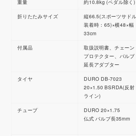
重量
約10.8kg (ペダル除く)
折りたたみサイズ
縦66.5(スポーツサド
装着時：65)×横48×幅
33cm
付属品
取扱説明書、チェーン
プロテクター、バルブ
延長アダプター
タイヤ
DURO DB-7023
20×1.50 BSRDA(反射
ライン)
チューブ
DURO 20×1.75
仏式 バルブ長35mm