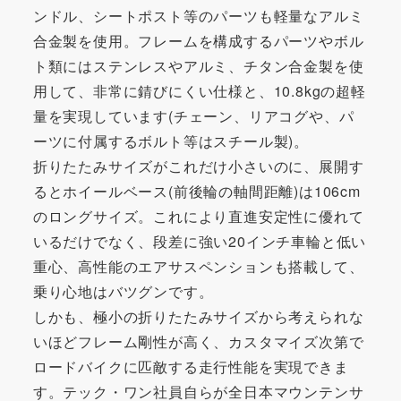
ンドル、シートポスト等のパーツも軽量なアルミ
合金製を使用。フレームを構成するパーツやボル
ト類にはステンレスやアルミ、チタン合金製を使
用して、非常に錆びにくい仕様と、10.8kgの超軽
量を実現しています(チェーン、リアコグや、パ
ーツに付属するボルト等はスチール製)。
折りたたみサイズがこれだけ小さいのに、展開す
るとホイールベース(前後輪の軸間距離)は106cm
のロングサイズ。これにより直進安定性に優れて
いるだけでなく、段差に強い20インチ車輪と低い
重心、高性能のエアサスペンションも搭載して、
乗り心地はバツグンです。
しかも、極小の折りたたみサイズから考えられな
いほどフレーム剛性が高く、カスタマイズ次第で
ロードバイクに匹敵する走行性能を実現できま
す。テック・ワン社員自らが全日本マウンテンサ