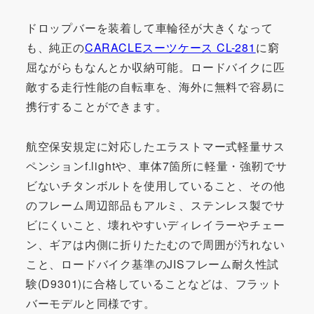
ドロップバーを装着して車輪径が大きくなって
も、純正の
CARACLEスーツケース CL-281
に窮
屈ながらもなんとか収納可能。ロードバイクに匹
敵する走行性能の自転車を、海外に無料で容易に
携行することができます。
航空保安規定に対応したエラストマー式軽量サス
ペンションf.lightや、車体7箇所に軽量・強靭でサ
ビないチタンボルトを使用していること、その他
のフレーム周辺部品もアルミ、ステンレス製でサ
ビにくいこと、壊れやすいディレイラーやチェー
ン、ギアは内側に折りたたむので周囲が汚れない
こと、ロードバイク基準のJISフレーム耐久性試
験(D9301)に合格していることなどは、フラット
バーモデルと同様です。