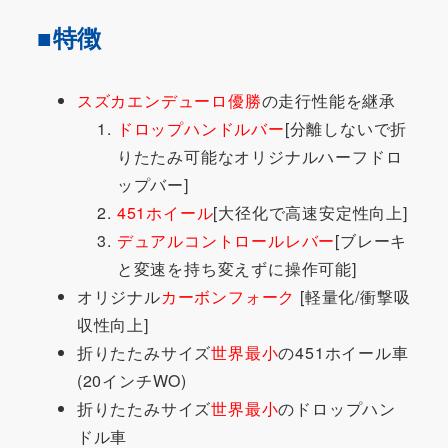
■特徴
スズカエンデューロ優勝
の走行性能を継承
ドロップハンドルバー
[分離しないで折
りたたみ可能なオリジナルハーフドロ
ップバー]
451ホイール
[大径化で高速安定性向上]
デュアルコントロールレバー
[ブレーキ
と変速を持ち変えずに操作可能]
オリジナル
カーボンフォーク
[軽量化/衝撃吸
収性向上]
折りたたみサイズ
世界最小
の451ホイール車
(20インチWO)
折りたたみサイズ
世界最小
のドロップハン
ドル車