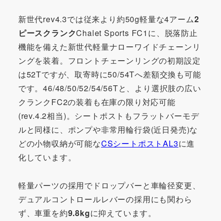
新世代rev4.3では従来より約50g軽量な4アーム
2
ピースクランク
Chalet Sports FC1に、脱落防止
機能を備えた新世代軽量ナローワイドチェーンリ
ングを装着。フロントチェーンリングの初期設定
は52Tですが、取寄時に50/54Tへ差額交換も可能
です。46/48/50/52/54/56Tと、より選択肢の広い
クランクFC2の装着も在庫の限り対応可能
(rev.4.2相当)。シートポストもフラットバーモデ
ルと同様に、ポンプや非常用輪行袋(近日発売)な
どの小物収納が可能な
CSシートポストAL3
に進
化しています。
軽量パーツの採用でドロップバーと車輪径変更、
デュアルコントロールレバーの採用にも関わら
ず、車重を約
9.8kg
に抑えています。