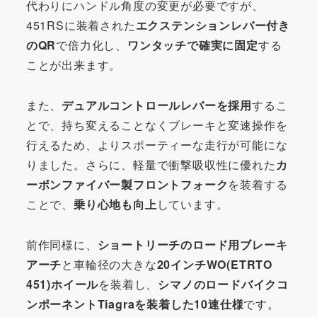
代わりにハンドル角度の変更が必要ですが、
451RSに装着された
エクステンションレバー付き
のQR
で倍力化し、
ワンタッチで確実に固定
する
ことが出来ます。
また、
デュアルコントロールレバーを採用
するこ
とで、持ち変えることなくブレーキと変速操作を
行えるため、よりスポーティーな走行が可能にな
りました。さらに、軽量で衝撃吸収性に優れた
カ
ーボンファイバー製フロントフォーク
を装着する
ことで、
乗り心地も向上
しています。
前作同様に、
ショートリーチのロード用ブレーキ
アーチ
と車輪径の大きな
20インチWO(ETRTO
451)ホイール
を装着し、
シマノのロードバイクコ
ンポーネントTiagraを装着した
10速仕様
です。