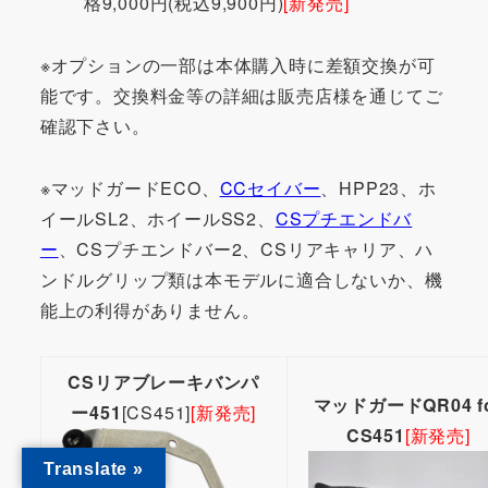
格9,000円(税込9,900円)
[新発売]
※オプションの一部は本体購入時に差額交換が可
能です。交換料金等の詳細は販売店様を通じてご
確認下さい。
※マッドガードECO、
CCセイバー
、HPP23、ホ
イールSL2、ホイールSS2、
CSプチエンドバ
ー
、CSプチエンドバー2、CSリアキャリア、ハ
ンドルグリップ類は本モデルに適合しないか、機
能上の利得がありません。
CSリアブレーキバンパ
マッドガードQR04 f
ー451
[CS451]
[新発売]
CS451
[新発売]
Translate »