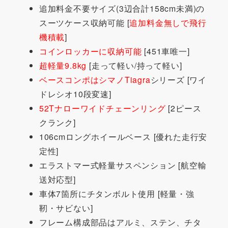
追加料金不要サイズ(3辺合計158cm未満)の
スーツケース収納可能 [
追加料金無しで飛行
機積載
]
コインロッカーに収納可能
[451車唯一]
超軽量9.8kg
[走って軽い/持って軽い]
ベースコンポはシマノTiagra
シリーズ [ワイ
ドレシオ10段変速]
52Tナローワイドチェーンリング
[2ピース
クランク]
106cmロングホイールベース [優れた走行安
定性]
エラストマー式軽量サスペンション [航空輸
送対応型]
車体7箇所にチタンボルト使用 [軽量・強
靭・サビない]
フレーム構成部品はアルミ、ステン、チタ