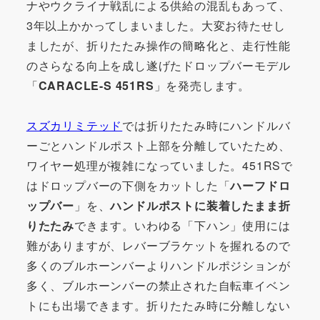
ナやウクライナ戦乱による供給の混乱もあって、
3年以上かかってしまいました。大変お待たせし
ましたが、折りたたみ操作の簡略化と、走行性能
のさらなる向上を成し遂げたドロップバーモデル
「
CARACLE-S 451RS
」を発売します。
スズカリミテッド
では折りたたみ時にハンドルバ
ーごとハンドルポスト上部を分離していたため、
ワイヤー処理が複雑になっていました。451RSで
はドロップバーの下側をカットした「
ハーフドロ
ップバー
」を、
ハンドルポストに装着したまま折
りたたみ
できます。いわゆる「下ハン」使用には
難がありますが、レバーブラケットを握れるので
多くのブルホーンバーよりハンドルポジションが
多く、
ブルホーンバーの禁止された自転車イベン
トにも出場できます
。折りたたみ時に分離しない