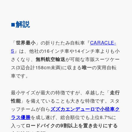
■解説
「
世界最小
」の折りたたみ自転車『
CARACLE-
S
』は、他社の16インチ車や14インチ車よりも小
さくなり、
無料航空輸送
が可能な市販スーツケー
ス(3辺合計158cm未満)に収まる
唯一
の実用自転
車です。
最小サイズが最大の特徴ですが、卓越した「
走行
性能
」を備えていることも大きな特徴です。スタ
ッフチームが自ら
ズズカエンデューロで小径車ク
ラス優勝
を成し遂げ、総合順位でも上位8.7%に
入って
ロードバイクの9割以上を置き去りにする