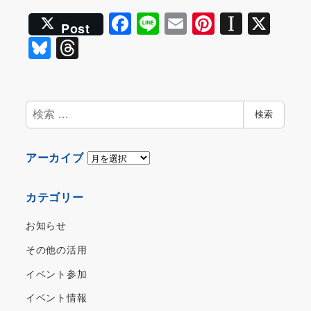
F
Li
E
Pi
In
X
Post
a
n
m
nt
st
Bl
T
c
e
ai
er
a
u
hr
e
l
e
p
e
e
b
st
a
s
a
検
検索
o
p
索
k
d
o
er
y
s
ア
アーカイブ
k
ー
カ
カテゴリー
イ
ブ
お知らせ
その他の活用
イベント参加
イベント情報