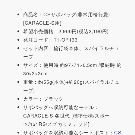
商品名：CSサポバッグ(非常用輪行袋)
[CARACLE-S用]
希望小売価格：2,900円(税込3,190円)
発注コード：T1-OP133
セット内容：輪行袋本体、スパイラルチュ
ーブ
サイズ：使用時 約97×71×0.5cm /収納時 約
30×3×3cm
重量：約55g(本体)+約20g(スパイラルチュ
ーブ)
カラー：ブラック
サポバッグへ収納可能なモデル：
CARACLE-S 各世代 [標準仕様/スポー
ツ/451RS/スズカリミテッド]
サポバッグを収納可能なシートポスト：
CS