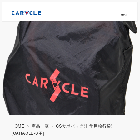
MENU
HOME
商品一覧
CSサポバッグ(非常用輪行袋)
[CARACLE-S用]