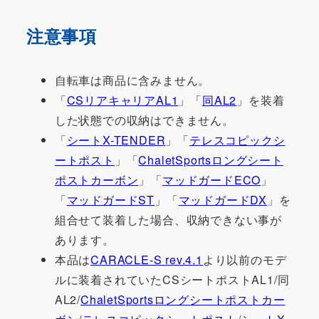
注意事項
自転車は商品に含みません。
「
CSリアキャリアAL1
」「
同AL2
」を装着
した状態での収納はできません。
「
シートX-TENDER
」「
テレスコピックシ
ートポスト
」「
ChaletSportsロングシート
ポストカーボン
」「
マッドガードECO
」
「
マッドガードST
」「
マッドガードDX
」を
組合せて装着した場合、収納できない事が
あります。
本品は
CARACLE-S rev.4.1
より以前のモデ
ルに装着されていたCSシートポストAL1/同
AL2/
ChaletSportsロングシートポストカー