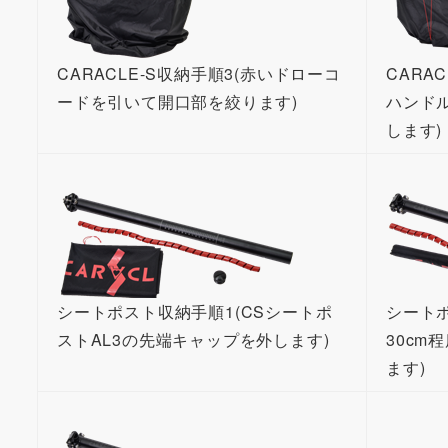
CARACLE-S収納手順3(赤いドローコ
CARA
ードを引いて開口部を絞ります)
ハンド
します)
シートポスト収納手順1(CSシートポ
シート
ストAL3の先端キャップを外します)
30cm
ます)