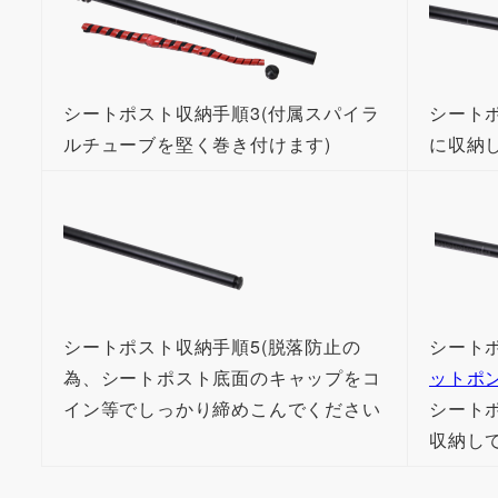
シートポスト収納手順3(付属スパイラ
シート
ルチューブを堅く巻き付けます)
に収納
シートポスト収納手順5(脱落防止の
シート
為、シートポスト底面のキャップをコ
ットポ
イン等でしっかり締めこんでください
シート
収納し