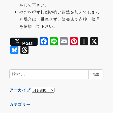
をして下さい。
やむを得ず転倒や強い衝撃を加えてしまっ
た場合は、乗車せず、販売店で点検、修理
を依頼して下さい。
F
Li
E
Pi
In
X
Post
a
n
m
nt
st
Bl
T
c
e
ai
er
a
u
hr
e
l
e
p
e
e
b
st
a
s
a
検
検索
o
p
索
k
d
o
er
y
s
ア
アーカイブ
k
ー
カ
カテゴリー
イ