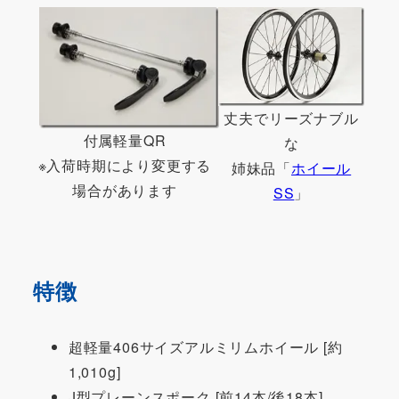
丈夫でリーズナブル
付属軽量QR
な
※入荷時期により変更する
姉妹品「
ホイール
場合があります
SS
」
特徴
超軽量406サイズアルミリムホイール [約
1,010g]
J型プレーンスポーク [前14本/後18本]