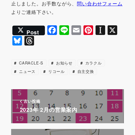
止しました。お手数ながら、
問い合わせフォーム
よりご連絡下さい。
F
Li
E
Pi
In
X
Post
a
n
m
nt
st
Bl
T
c
e
ai
er
a
u
hr
e
l
e
p
e
e
CARACLE-S
お知らせ
カラクル
b
st
a
s
a
ニュース
リコール
自主交換
o
p
k
d
o
er
y
s
k
古い投稿
2023年 2月の営業案内