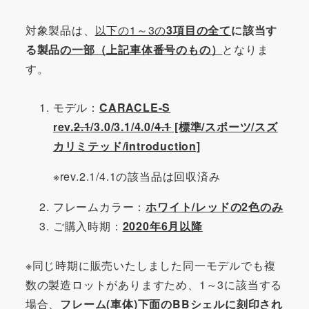
対象製品は、
以下の1～3の
3項目の全て
に該当す
る製品
の一部（上記車体番号のもの）
となりま
す。
モデル：
CARACLE-S
rev.
2.1
/3.0/3.1/4.0/
4.1
[標準/スポーツ/スズ
カリミテッド/introduction]
※rev.2.1/4.1の該当品は回収済み
フレームカラー：
ホワイト/レッドの2色のみ
ご購入時期：
2020年6月以降
※同じ時期に販売いたしました同一モデルでも複
数の製造ロットがありますため、1～3に該当する
場合、
フレーム(車体)下面のBBシェルに刻印され