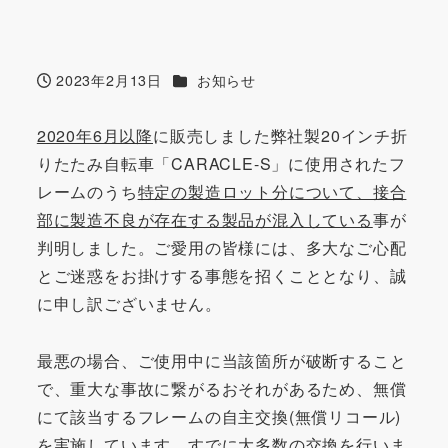
カテゴリー
2023年2月13日
お知らせ
投稿日
2020
年6月以降
に販売しました弊社製20インチ折
りたたみ自転車「CARACLE-S」に使用されたフ
レームのうち
特定の製造ロット分について、接合
部に製造不良が存在する製品が混入している
事が
判明しました。ご愛用の皆様には、多大なご心配
とご迷惑をお掛けする事態を招くこととなり、誠
に申し訳ございません。
最悪の場合、ご使用中に当該箇所が破断すること
で、重大な事故に繋がるおそれがあるため、無償
にて該当するフレームの自主交換(無償リコール)
を実施しています。すでに大多数の交換を行いま