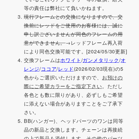
等の責任は弊社にて負いかねます。
現行フレームとの交換になりますので、交
換前にレッドをご使用のお客様には、誠に
申し訳ございませんが同色のフレームの用
意ができません。
→レッドフレーム再入荷
により同色交換可能です。[2024/05/30更新]
交換フレームは
ホワイト
/
ガンメタリック
/
オ
レンジ
/
ココア
/
レッド
(2026/02/03現在)の5
色からご選択いただけますので、
お預けの
際にご希望カラーをご指定下さい
。ただし
各色とも数に限りがあり、必ずしもご希望
に添えない場合がありますことをご了承下
さい。
BB(ハンガー)、ヘッドパーツのワンは同等
品の新品と交換します。チェーンは再接続
の上で新品も添付します。その他のパーツ