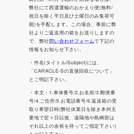
弊社にて西濃運輸のおかえり便(無料/
祝日を除く平日及び土曜日のみ集荷可
能)を手配します。この場合、事前に弊
社よりご返送用の箱をお送りしますの
で、弊社
問い合わせフォーム
で下記の
情報をお知らせ下さい。
・件名(タイトル/Subject)には、
「CARACLE-Sの直接回収について」
とご明記下さい。
・本文：1.車体番号/2.お名前/3.郵便番
号/4.ご住所/5.お電話番号/6.返送箱の受
取り希望日時(弊社休業日を除き本州主
要地で翌々日以後、遠隔地や島嶼部は
それ以上の余裕を持ってご指定下さい)