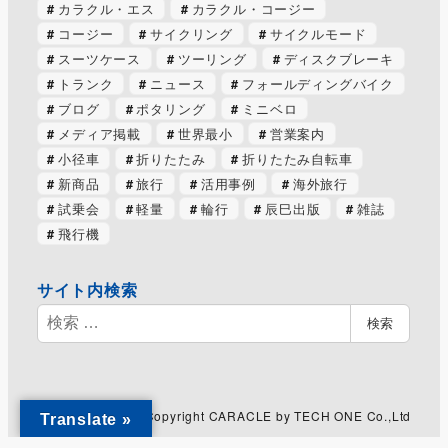
カラクル・エス
カラクル・コージー
コージー
サイクリング
サイクルモード
スーツケース
ツーリング
ディスクブレーキ
トランク
ニュース
フォールディングバイク
ブログ
ポタリング
ミニベロ
メディア掲載
世界最小
営業案内
小径車
折りたたみ
折りたたみ自転車
新商品
旅行
活用事例
海外旅行
試乗会
軽量
輪行
辰巳出版
雑誌
飛行機
サイト内検索
検
検索
索
Copyright CARACLE by TECH ONE Co.,Ltd
Translate »