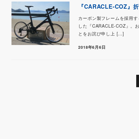
『CARACLE-COZ
カーボン製フレームを採用す
した『CARACLE-COZ
とをお詫び申し上 […]
2018年6月6日
投
稿
の
ペ
ー