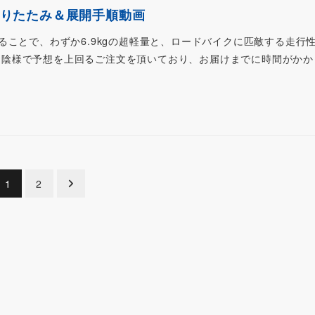
』折りたたみ＆展開手順動画
ることで、わずか6.9kgの超軽量と、ロードバイクに匹敵する走行
』。お陰様で予想を上回るご注文を頂いており、お届けまでに時間がか
1
2