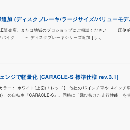
新仕様追加 (ディスクブレーキ/ラージサイズ/バリューモデ
ACLE販売店、または地域のプロショップにご相談ください 圧倒的
ドバイク ～ ディスクブレーキシリーズ追加 [ […]
ジで軽量化 [CARACLE-S 標準仕様 rev.3.1]
ームカラー： ホワイト(上図) / レッド】 他社の16インチ車や14イン
)」の自転車『CARACLE-S』。同時に「飛び抜けた走行性能」を備え