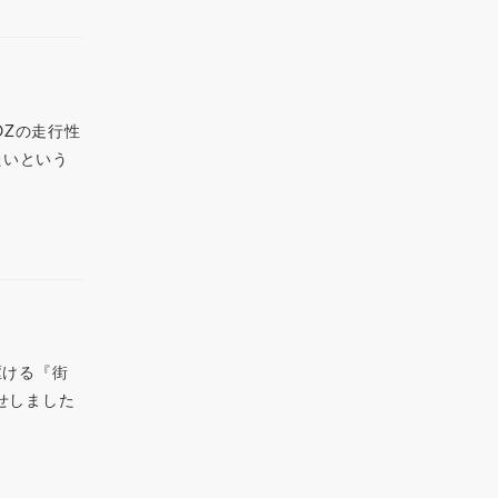
OZの走行性
たいという
駆ける『街
たせしました