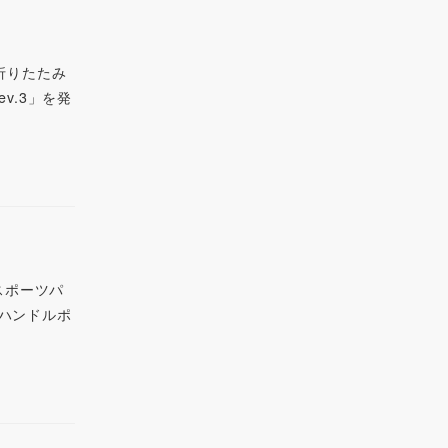
折りたたみ
v.3」を発
スポーツパ
ハンドルポ