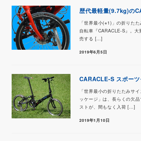
歴代最軽量(9.7kg)の
「世界最小(※1)」の折り
自転車『CARACLE-S』。
売する […]
2019年6月5日
CARACLE-S スポー
「世界最小の折りたたみサイズ
ッケージ」は、長らくの欠品
ストが、間もなく入荷 […]
2019年1月10日