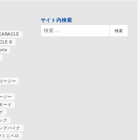
サイト内検索
検
検索
CARACLE
索
CLE-S
orts
コージー
ージー
モード
グ
ンク
ングバイク
ミニベロ