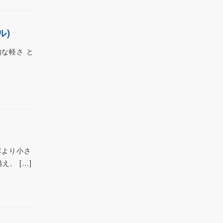
ル)
な軽さ と
チ車より小さ
、 […]