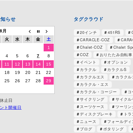
お知らせ
タグクラウド
 8月
20インチ
451RS
CARACLE-COZ
CARA
火
水
木
金
土
Chalet-COZ
Chalet Sp
1
COZ
おりたたみ自転車
4
5
6
7
8
イベント
オプション
11
12
13
14
15
カラクル
カラクルS
18
19
20
21
22
カラクルエス
カラクル
25
26
27
28
29
カラクル・エス
カラクル・コージー
コ
サイクリング
サイクル
休止日
スーツケース
ツーリン
ント開催日
ディスクブレーキ
トラ
ニュース
フォールディ
ブログ
ポタリング