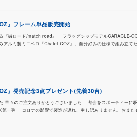
-COZ』フレーム単品販売開始
ロード/match road』 フラッグシップモデルCARACLE-C
アルミ製ミニベロ『Chalet-COZ』。自分好みの仕様で組み立て
-COZ』発売記念3点プレゼント(先着30台)
た 早々のご注文ありがとうございました 都会をスポーティーに
』シリーズ第一弾 コロナの影響で製造が遅れ、申し訳ありません。おま