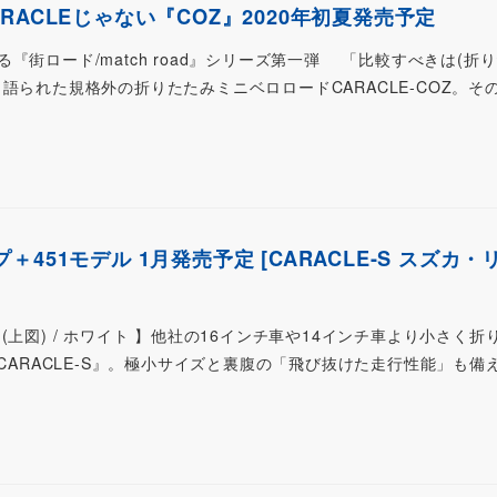
RACLEじゃない『COZ』2020年初夏発売予定
街ロード/match road』シリーズ第一弾 「比較すべきは(折
語られた規格外の折りたたみミニベロロードCARACLE-COZ。そ
451モデル 1月発売予定 [CARACLE-S スズカ・
(上図) / ホワイト 】他社の16インチ車や14インチ車より小さく折
『CARACLE-S』。極小サイズと裏腹の「飛び抜けた走行性能」も備