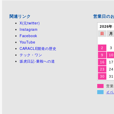
ジ
関連リンク
営業日の
送
X(元twitter)
り
2026年
Instagram
日
月
Facebook
YouTube
CARACLE開発の歴史
2
3
テック・ワン
9
10
坂虎日記-乗鞍への道
16
17
23
24
30
31
営業
イベ