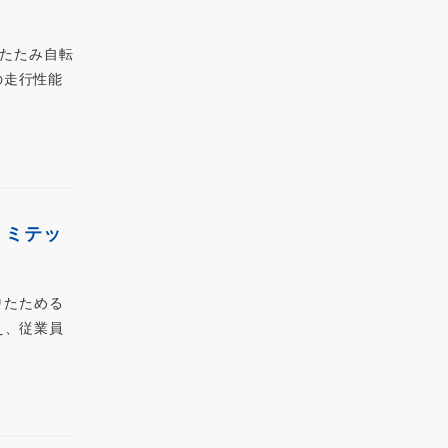
りたたみ自転
の走行性能
リミテッ
りたためる
え、従業員