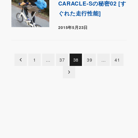
CARACLE-Sの秘密02 [す
ぐれた走行性能]
2015年5月23日
投
1
…
37
38
39
…
41
稿
の
ペ
ー
ジ
送