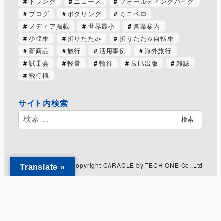
トランク
ニュース
フォールディングバイク
ブログ
ポタリング
ミニベロ
メディア掲載
世界最小
営業案内
小径車
折りたたみ
折りたたみ自転車
新商品
旅行
活用事例
海外旅行
試乗会
軽量
輪行
辰巳出版
雑誌
飛行機
サイト内検索
検
検索
索
Copyright CARACLE by TECH ONE Co.,Ltd
Translate »