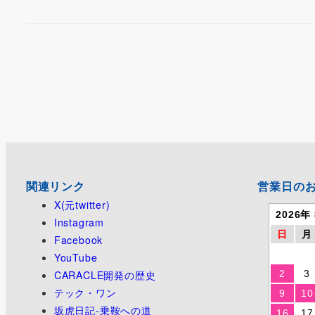
関連リンク
営業日の
X(元twitter)
2026年
Instagram
日
月
Facebook
YouTube
CARACLE開発の歴史
2
3
テック・ワン
9
10
坂虎日記-乗鞍への道
16
17