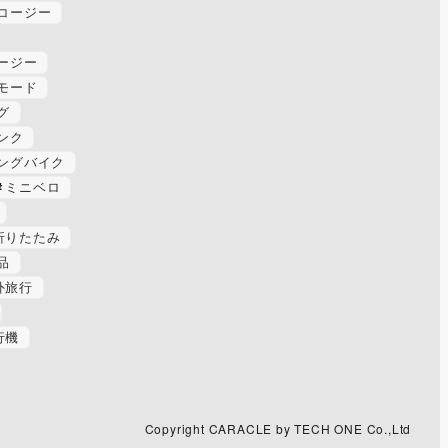
コージー
ージー
モード
グ
ンク
ングバイク
ミニベロ
折りたたみ
品
外旅行
行機
Copyright CARACLE by TECH ONE Co.,Ltd