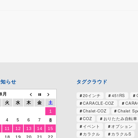
お知らせ
タグクラウド
 8月
20インチ
451RS
CARACLE-COZ
CARA
火
水
木
金
土
Chalet-COZ
Chalet Sp
1
COZ
おりたたみ自転車
4
5
6
7
8
イベント
オプション
11
12
13
14
15
カラクル
カラクルS
18
19
20
21
22