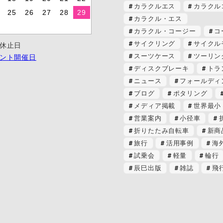
カラクルエス
カラクル
25
26
27
28
29
カラクル・エス
カラクル・コージー
コ
サイクリング
サイクル
休止日
スーツケース
ツーリン
ント開催日
ディスクブレーキ
トラ
ニュース
フォールディ
ブログ
ポタリング
メディア掲載
世界最小
営業案内
小径車
折りたたみ自転車
新商
旅行
活用事例
海
試乗会
軽量
輪行
辰巳出版
雑誌
飛