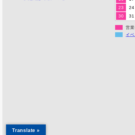
23
24
30
31
営業
イベ
Translate »