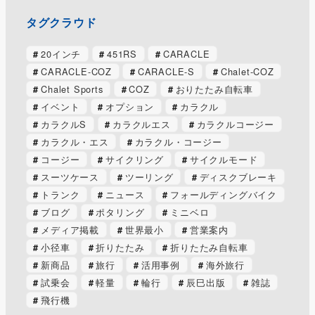
タグクラウド
20インチ
451RS
CARACLE
CARACLE-COZ
CARACLE-S
Chalet-COZ
Chalet Sports
COZ
おりたたみ自転車
イベント
オプション
カラクル
カラクルS
カラクルエス
カラクルコージー
カラクル・エス
カラクル・コージー
コージー
サイクリング
サイクルモード
スーツケース
ツーリング
ディスクブレーキ
トランク
ニュース
フォールディングバイク
ブログ
ポタリング
ミニベロ
メディア掲載
世界最小
営業案内
小径車
折りたたみ
折りたたみ自転車
新商品
旅行
活用事例
海外旅行
試乗会
軽量
輪行
辰巳出版
雑誌
飛行機