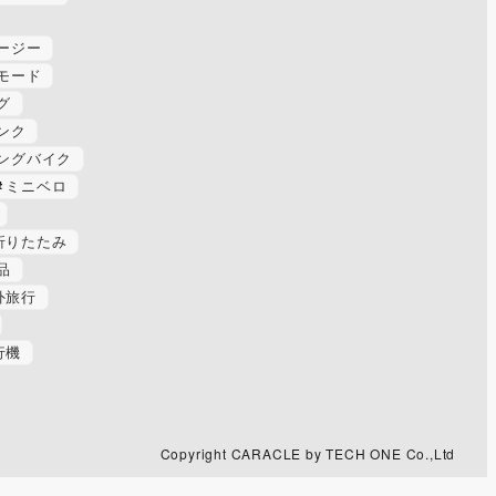
ージー
モード
グ
ンク
ングバイク
ミニベロ
折りたたみ
品
外旅行
行機
Copyright CARACLE by TECH ONE Co.,Ltd