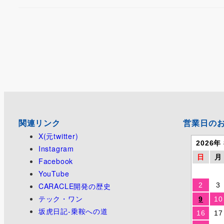
関連リンク
営業日の
X(元twitter)
2026年
Instagram
日
月
Facebook
YouTube
CARACLE開発の歴史
2
3
テック・ワン
9
10
坂虎日記-乗鞍への道
16
17