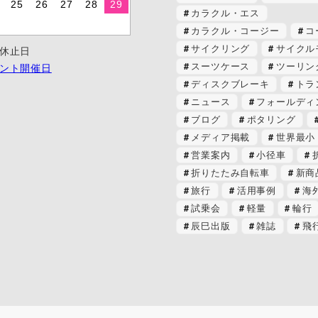
25
26
27
28
29
カラクル・エス
カラクル・コージー
コ
サイクリング
サイクル
休止日
スーツケース
ツーリン
ント開催日
ディスクブレーキ
トラ
ニュース
フォールディ
ブログ
ポタリング
メディア掲載
世界最小
営業案内
小径車
折りたたみ自転車
新商
旅行
活用事例
海
試乗会
軽量
輪行
辰巳出版
雑誌
飛