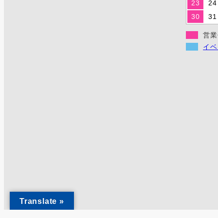
23
24
30
31
営業
イベ
Translate »