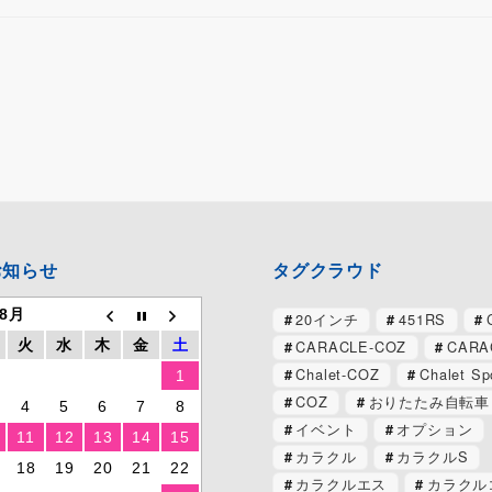
お知らせ
タグクラウド
 8月
20インチ
451RS
CARACLE-COZ
CARA
火
水
木
金
土
Chalet-COZ
Chalet Sp
1
COZ
おりたたみ自転車
4
5
6
7
8
イベント
オプション
11
12
13
14
15
カラクル
カラクルS
18
19
20
21
22
カラクルエス
カラクル