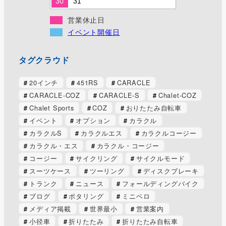
30
31
営業休止日
イベント開催日
タグクラウド
20インチ
451RS
CARACLE
CARACLE-COZ
CARACLE-S
Chalet-COZ
Chalet Sports
COZ
おりたたみ自転車
イベント
オプション
カラクル
カラクルS
カラクルエス
カラクルコージー
カラクル・エス
カラクル・コージー
コージー
サイクリング
サイクルモード
スーツケース
ツーリング
ディスクブレーキ
トランク
ニュース
フォールディングバイク
ブログ
ポタリング
ミニベロ
メディア掲載
世界最小
営業案内
小径車
折りたたみ
折りたたみ自転車