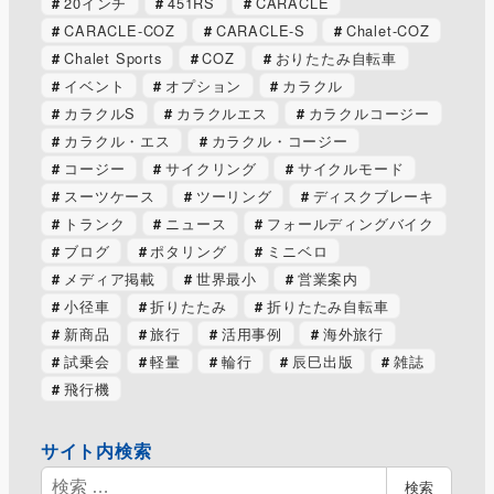
20インチ
451RS
CARACLE
CARACLE-COZ
CARACLE-S
Chalet-COZ
Chalet Sports
COZ
おりたたみ自転車
イベント
オプション
カラクル
カラクルS
カラクルエス
カラクルコージー
カラクル・エス
カラクル・コージー
コージー
サイクリング
サイクルモード
スーツケース
ツーリング
ディスクブレーキ
トランク
ニュース
フォールディングバイク
ブログ
ポタリング
ミニベロ
メディア掲載
世界最小
営業案内
小径車
折りたたみ
折りたたみ自転車
新商品
旅行
活用事例
海外旅行
試乗会
軽量
輪行
辰巳出版
雑誌
飛行機
サイト内検索
検
検索