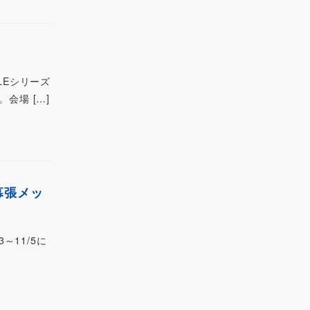
LEシリーズ
。会場 […]
幕張メッ
～11/5に