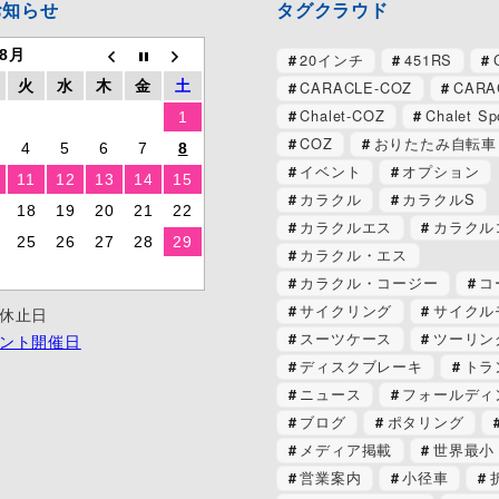
お知らせ
タグクラウド
 8月
20インチ
451RS
CARACLE-COZ
CARA
火
水
木
金
土
Chalet-COZ
Chalet Sp
1
COZ
おりたたみ自転車
4
5
6
7
8
イベント
オプション
11
12
13
14
15
カラクル
カラクルS
18
19
20
21
22
カラクルエス
カラクル
25
26
27
28
29
カラクル・エス
カラクル・コージー
コ
サイクリング
サイクル
休止日
スーツケース
ツーリン
ント開催日
ディスクブレーキ
トラ
ニュース
フォールディ
ブログ
ポタリング
メディア掲載
世界最小
営業案内
小径車