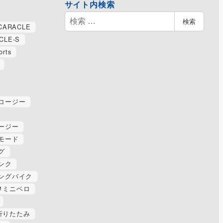
サイト内検索
検
検索
CARACLE
索
CLE-S
orts
コージー
ージー
モード
グ
ンク
ングバイク
ミニベロ
折りたたみ