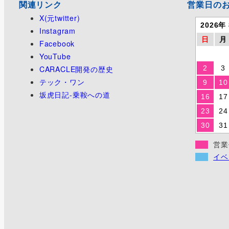
関連リンク
営業日の
X(元twitter)
2026年
Instagram
日
月
Facebook
YouTube
CARACLE開発の歴史
2
3
テック・ワン
9
10
坂虎日記-乗鞍への道
16
17
23
24
30
31
営業
イベ