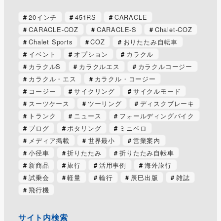
20インチ
451RS
CARACLE
CARACLE-COZ
CARACLE-S
Chalet-COZ
Chalet Sports
COZ
おりたたみ自転車
イベント
オプション
カラクル
カラクルS
カラクルエス
カラクルコージー
カラクル・エス
カラクル・コージー
コージー
サイクリング
サイクルモード
スーツケース
ツーリング
ディスクブレーキ
トランク
ニュース
フォールディングバイク
ブログ
ポタリング
ミニベロ
メディア掲載
世界最小
営業案内
小径車
折りたたみ
折りたたみ自転車
新商品
旅行
活用事例
海外旅行
試乗会
軽量
輪行
辰巳出版
雑誌
飛行機
サイト内検索