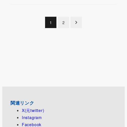
投
1
2
稿
の
ペ
ー
ジ
送
り
関連リンク
X(元twitter)
Instagram
Facebook