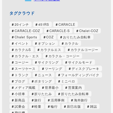
タグクラウド
20インチ
451RS
CARACLE
CARACLE-COZ
CARACLE-S
Chalet-COZ
Chalet Sports
COZ
おりたたみ自転車
イベント
オプション
カラクル
カラクルS
カラクルエス
カラクルコージー
カラクル・エス
カラクル・コージー
コージー
サイクリング
サイクルモード
スーツケース
ツーリング
ディスクブレーキ
トランク
ニュース
フォールディングバイク
ブログ
ポタリング
ミニベロ
メディア掲載
世界最小
営業案内
小径車
折りたたみ
折りたたみ自転車
新商品
旅行
活用事例
海外旅行
試乗会
軽量
輪行
辰巳出版
雑誌
飛行機