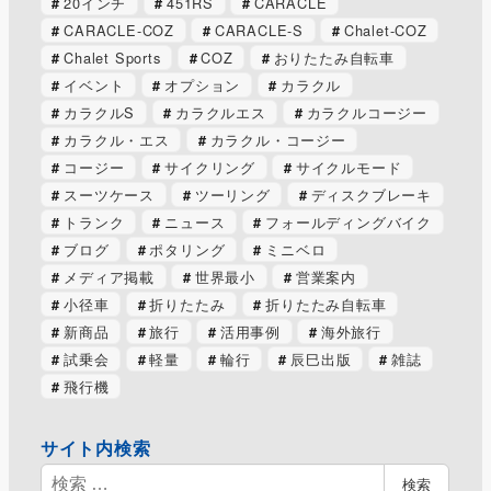
20インチ
451RS
CARACLE
CARACLE-COZ
CARACLE-S
Chalet-COZ
Chalet Sports
COZ
おりたたみ自転車
イベント
オプション
カラクル
カラクルS
カラクルエス
カラクルコージー
カラクル・エス
カラクル・コージー
コージー
サイクリング
サイクルモード
スーツケース
ツーリング
ディスクブレーキ
トランク
ニュース
フォールディングバイク
ブログ
ポタリング
ミニベロ
メディア掲載
世界最小
営業案内
小径車
折りたたみ
折りたたみ自転車
新商品
旅行
活用事例
海外旅行
試乗会
軽量
輪行
辰巳出版
雑誌
飛行機
サイト内検索
検
検索