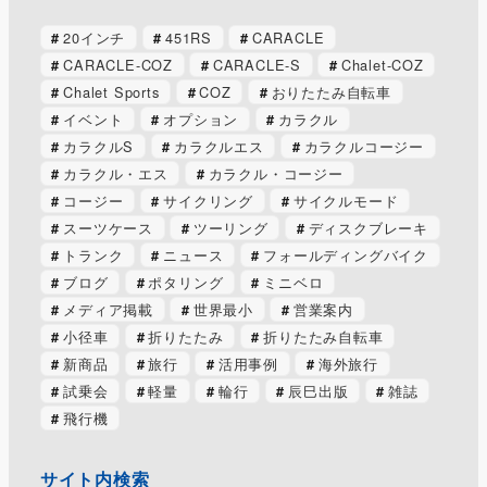
20インチ
451RS
CARACLE
CARACLE-COZ
CARACLE-S
Chalet-COZ
Chalet Sports
COZ
おりたたみ自転車
イベント
オプション
カラクル
カラクルS
カラクルエス
カラクルコージー
カラクル・エス
カラクル・コージー
コージー
サイクリング
サイクルモード
スーツケース
ツーリング
ディスクブレーキ
トランク
ニュース
フォールディングバイク
ブログ
ポタリング
ミニベロ
メディア掲載
世界最小
営業案内
小径車
折りたたみ
折りたたみ自転車
新商品
旅行
活用事例
海外旅行
試乗会
軽量
輪行
辰巳出版
雑誌
飛行機
サイト内検索