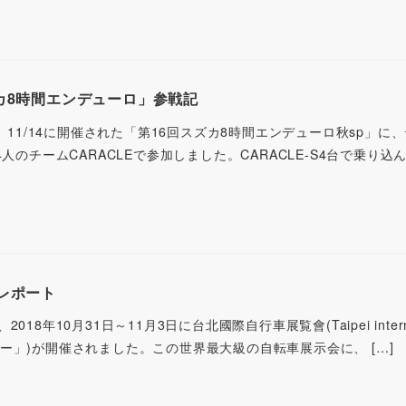
ズカ8時間エンデューロ」参戦記
。11/14に開催された「第16回スズカ8時間エンデューロ秋sp」に
人のチームCARACLEで参加しました。CARACLE-S4台で乗り込
ーレポート
8年10月31日～11月3日に台北國際自行車展覧會(Taipei internat
北ショー」)が開催されました。この世界最大級の自転車展示会に、 […]