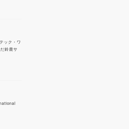
、テック・ワ
んだ鈴鹿サ
ional