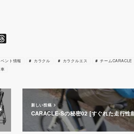
l
T
hr
e
ベント情報
カラクル
カラクルエス
チームCARACLE
a
転車
d
s
新しい投稿
み
CARACLE-Sの秘密02 [すぐれた走行性