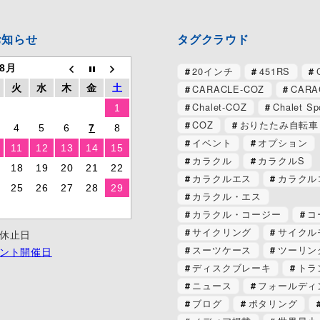
お知らせ
タグクラウド
 8月
20インチ
451RS
CARACLE-COZ
CARA
火
水
木
金
土
Chalet-COZ
Chalet Sp
1
COZ
おりたたみ自転車
4
5
6
7
8
イベント
オプション
11
12
13
14
15
カラクル
カラクルS
18
19
20
21
22
カラクルエス
カラクル
25
26
27
28
29
カラクル・エス
カラクル・コージー
コ
サイクリング
サイクル
休止日
スーツケース
ツーリン
ント開催日
ディスクブレーキ
トラ
ニュース
フォールディ
ブログ
ポタリング