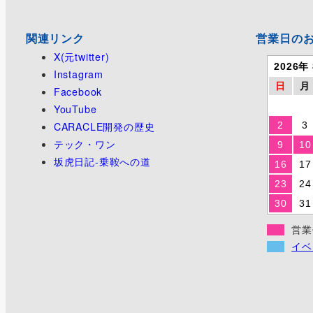
関連リンク
営業日の
X(元twitter)
2026年
Instagram
日
月
Facebook
YouTube
CARACLE開発の歴史
2
3
テック・ワン
9
10
坂虎日記-乗鞍への道
16
17
23
24
30
31
営業
イベ