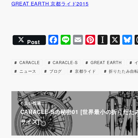
GREAT EARTH 京都ライド2015
F
Li
E
Pi
In
X
B
Post
a
n
m
nt
st
u
c
e
ai
er
a
e
CARACLE
CARACLE-S
GREAT EARTH
イ
e
l
e
p
s
ニュース
ブログ
京都ライド
折りたたみ自
b
st
a
k
o
p
y
o
er
古い投稿
k
CARACLE-Sの秘密01 [世界最小の折りたた
サイズ]