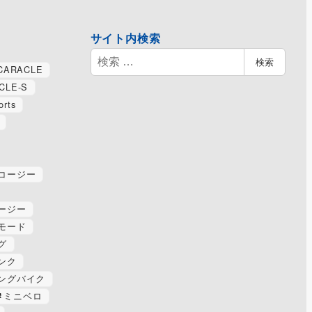
サイト内検索
検
検索
CARACLE
索
CLE-S
orts
コージー
ージー
モード
グ
ンク
ングバイク
ミニベロ