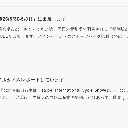
(5/30-5/31)」に出展します
)に、京都府八幡市の「さくらであい館」周辺の背割堤で開催される『背割堤
RACLEが出展します。メインイベントのスポーツバイク試乗会では、CA
アルタイムレポートしています
行車展 / Taipei International Cycle Show(以下、
ます。 台湾は世界最大の自転車産業の集積地だけあって、世界 […