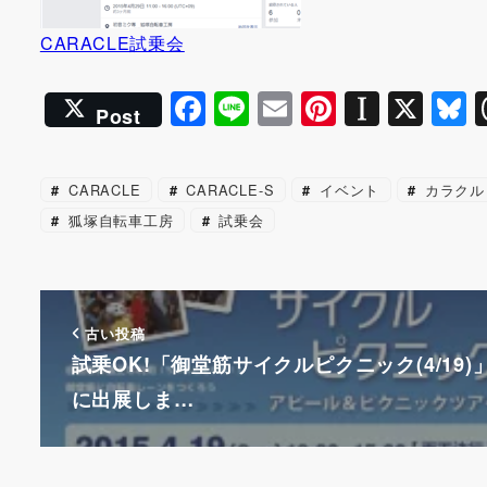
CARACLE試乗会
F
Li
E
Pi
In
X
B
Post
a
n
m
nt
st
u
c
e
ai
er
a
e
CARACLE
CARACLE-S
イベント
カラクル
e
l
e
p
s
狐塚自転車工房
試乗会
b
st
a
k
o
p
y
o
er
古い投稿
k
試乗OK!「御堂筋サイクルピクニック(4/19)
に出展しま…