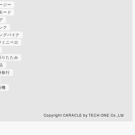
ージー
モード
グ
ンク
ングバイク
ミニベロ
折りたたみ
品
外旅行
行機
Copyright CARACLE by TECH ONE Co.,Ltd