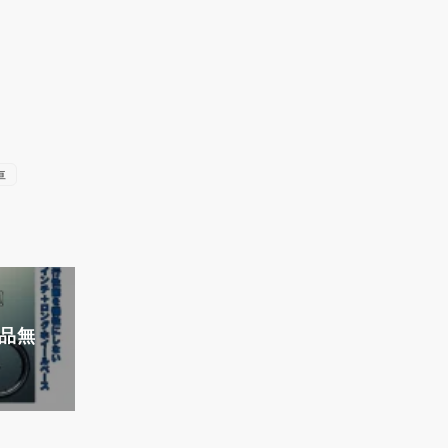
車
ン品無