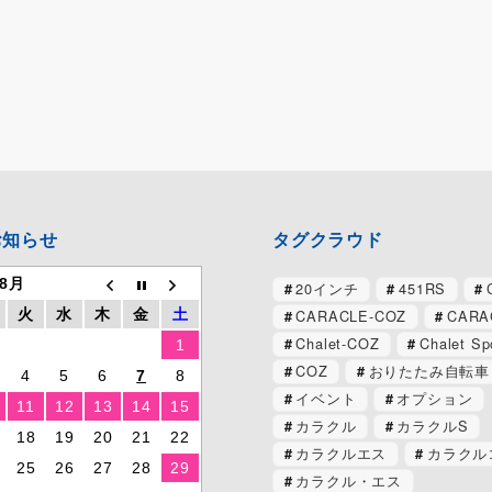
お知らせ
タグクラウド
 8月
20インチ
451RS
CARACLE-COZ
CARA
火
水
木
金
土
Chalet-COZ
Chalet Sp
1
COZ
おりたたみ自転車
4
5
6
7
8
イベント
オプション
11
12
13
14
15
カラクル
カラクルS
18
19
20
21
22
カラクルエス
カラクル
25
26
27
28
29
カラクル・エス