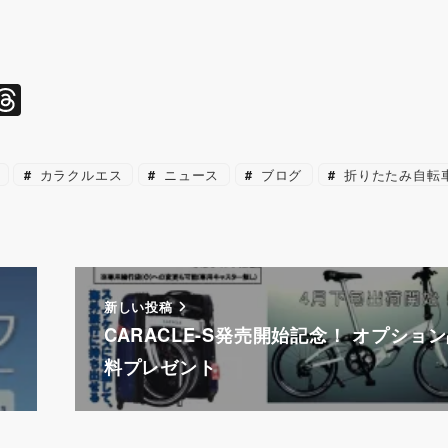
l
T
hr
e
カラクルエス
ニュース
ブログ
折りたたみ自転
a
d
s
新しい投稿
」
CARACLE-S発売開始記念！ オプショ
料プレゼント