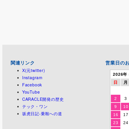
関連リンク
営業日の
X(元twitter)
2026年
Instagram
日
月
Facebook
YouTube
CARACLE開発の歴史
2
3
テック・ワン
9
10
坂虎日記-乗鞍への道
16
17
23
24