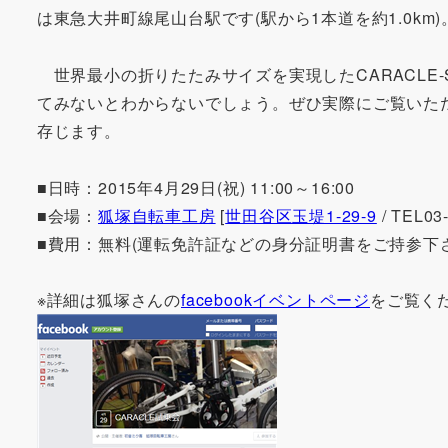
は東急大井町線尾山台駅です(駅から1本道を約1.0km)
世界最小の折りたたみサイズを実現したCARACLE
てみないとわからないでしょう。ぜひ実際にご覧いた
存じます。
■日時：2015年4月29日(祝) 11:00～16:00
■会場：
狐塚自転車工房
[
世田谷区玉堤1-29-9
/ TEL03
■費用：無料(運転免許証などの身分証明書をご持参下さ
※詳細は狐塚さんの
facebookイベントページ
をご覧く