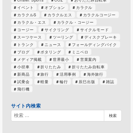
イベント
オプション
カラクル
カラクルS
カラクルエス
カラクルコージー
カラクル・エス
カラクル・コージー
コージー
サイクリング
サイクルモード
スーツケース
ツーリング
ディスクブレーキ
トランク
ニュース
フォールディングバイク
ブログ
ポタリング
ミニベロ
メディア掲載
世界最小
営業案内
小径車
折りたたみ
折りたたみ自転車
新商品
旅行
活用事例
海外旅行
試乗会
軽量
輪行
辰巳出版
雑誌
飛行機
サイト内検索
検
検索
索