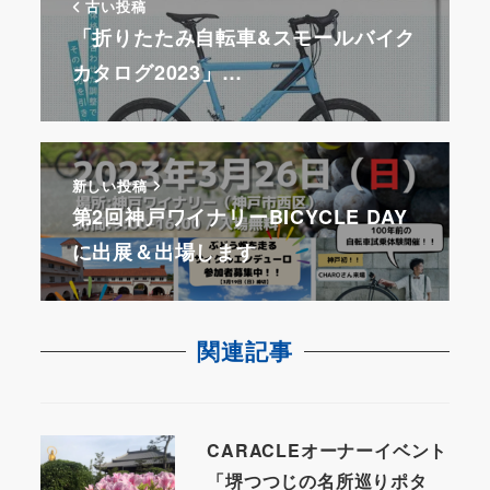
古い投稿
「折りたたみ自転車&スモールバイク
カタログ2023」…
新しい投稿
第2回神戸ワイナリーBICYCLE DAY
に出展＆出場します
関連記事
CARACLEオーナーイベント
「堺つつじの名所巡りポタ