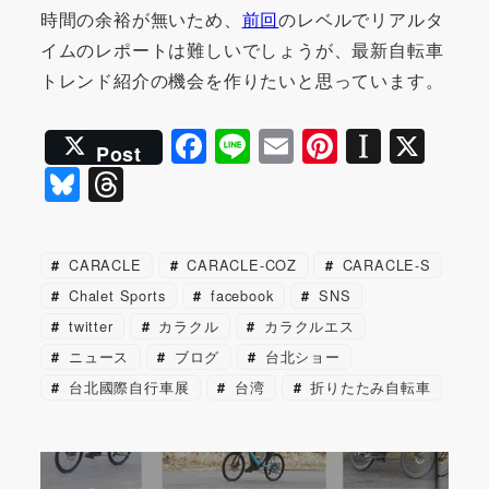
時間の余裕が無いため、
前回
のレベルでリアルタ
イムのレポートは難しいでしょうが、最新自転車
トレンド紹介の機会を作りたいと思っています。
F
Li
E
Pi
In
X
Post
a
n
m
nt
st
Bl
T
c
e
ai
er
a
u
hr
e
l
e
p
e
e
CARACLE
CARACLE-COZ
CARACLE-S
b
st
a
s
a
Chalet Sports
facebook
SNS
o
p
k
d
twitter
カラクル
カラクルエス
o
er
y
s
ニュース
ブログ
台北ショー
k
台北國際自行車展
台湾
折りたたみ自転車