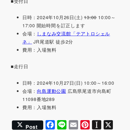
■受付日
日時：2024年10月26日(土)
13:00
10:00～
17:00 開始時間を訂正します
会場：
しまなみ交流館「テアトロシェル
ネ」
JR尾道駅 徒歩2分
費用：入場無料
■走行日
日時：2024年10月27日(日) 10:00～16:00
会場：
向島運動公園
広島県尾道市向島町
11098番地289
費用：入場無料
F
Li
E
Pi
In
X
Post