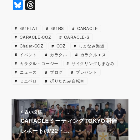
a
n
m
nt
st
Bl
T
c
e
ai
er
a
u
hr
e
l
e
p
e
e
451FLAT
451RS
CARACLE
b
st
a
s
a
CARACLE-COZ
CARACLE-S
o
p
k
d
Chalet-COZ
COZ
しまなみ海道
o
er
y
s
イベント
カラクル
カラクルエス
k
カラクル・コージー
サイクリングしまなみ
ニュース
ブログ
プレゼント
ミニベロ
折りたたみ自転車
古い投稿
CARACLEミーティングTOKYO開催
レポート(9/22・…