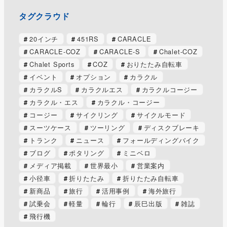
タグクラウド
20インチ
451RS
CARACLE
CARACLE-COZ
CARACLE-S
Chalet-COZ
Chalet Sports
COZ
おりたたみ自転車
イベント
オプション
カラクル
カラクルS
カラクルエス
カラクルコージー
カラクル・エス
カラクル・コージー
コージー
サイクリング
サイクルモード
スーツケース
ツーリング
ディスクブレーキ
トランク
ニュース
フォールディングバイク
ブログ
ポタリング
ミニベロ
メディア掲載
世界最小
営業案内
小径車
折りたたみ
折りたたみ自転車
新商品
旅行
活用事例
海外旅行
試乗会
軽量
輪行
辰巳出版
雑誌
飛行機