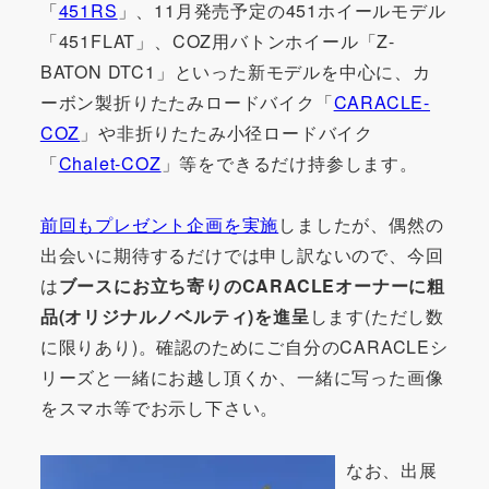
「
451RS
」、11月発売予定の451ホイールモデル
「451FLAT」、COZ用バトンホイール「Z-
BATON DTC1」といった新モデルを中心に、カ
ーボン製折りたたみロードバイク「
CARACLE-
COZ
」や非折りたたみ小径ロードバイク
「
Chalet-COZ
」等をできるだけ持参します。
前回もプレゼント企画を実施
しましたが、偶然の
出会いに期待するだけでは申し訳ないので、今回
は
ブースにお立ち寄りのCARACLEオーナーに粗
品(オリジナルノベルティ)を進呈
します(ただし数
に限りあり)。確認のためにご自分のCARACLEシ
リーズと一緒にお越し頂くか、一緒に写った画像
をスマホ等でお示し下さい。
なお、出展