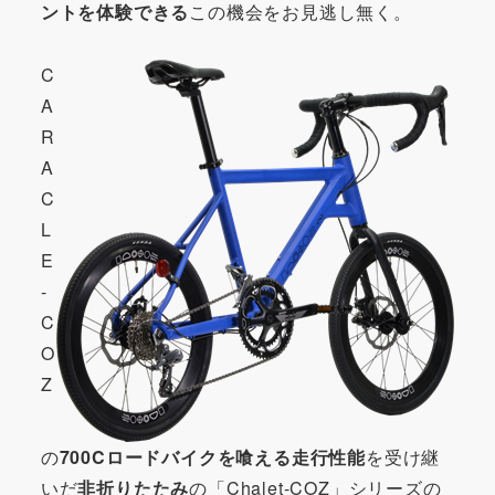
ントを体験できる
この機会をお見逃し無く。
C
A
R
A
C
L
E
-
C
O
Z
の
700Cロードバイクを喰える走行性能
を受け継
いだ
非折りたたみ
の「Chalet-COZ」シリーズの