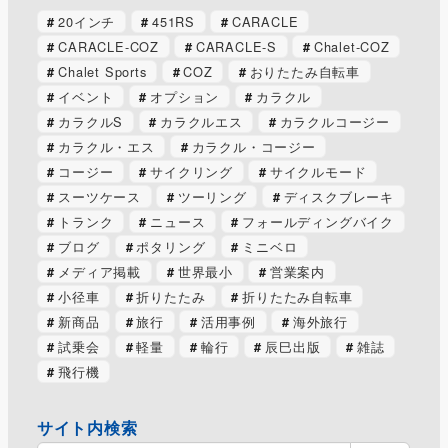
20インチ
451RS
CARACLE
CARACLE-COZ
CARACLE-S
Chalet-COZ
Chalet Sports
COZ
おりたたみ自転車
イベント
オプション
カラクル
カラクルS
カラクルエス
カラクルコージー
カラクル・エス
カラクル・コージー
コージー
サイクリング
サイクルモード
スーツケース
ツーリング
ディスクブレーキ
トランク
ニュース
フォールディングバイク
ブログ
ポタリング
ミニベロ
メディア掲載
世界最小
営業案内
小径車
折りたたみ
折りたたみ自転車
新商品
旅行
活用事例
海外旅行
試乗会
軽量
輪行
辰巳出版
雑誌
飛行機
サイト内検索