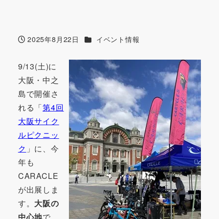
カテゴリー
2025年8月22日
イベント情報
投稿日
9/13(土)に
大阪・中之
島で開催さ
れる「
第4回
大阪サイク
ルピクニッ
ク
」に、今
年も
CARACLE
が出展しま
す。
大阪の
中心地
で、