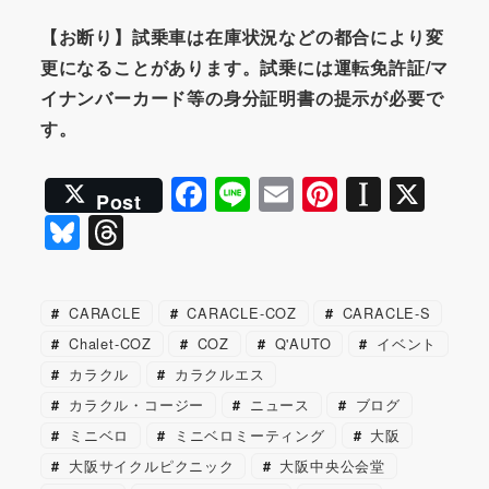
【お断り】試乗車は在庫状況などの都合により変
更になることがあります。試乗には運転免許証/マ
イナンバーカード等の身分証明書の提示が必要で
す。
F
Li
E
Pi
In
X
Post
a
n
m
nt
st
Bl
T
c
e
ai
er
a
u
hr
e
l
e
p
e
e
CARACLE
CARACLE-COZ
CARACLE-S
b
st
a
s
a
Chalet-COZ
COZ
Q'AUTO
イベント
o
p
k
d
カラクル
カラクルエス
o
er
y
s
カラクル・コージー
ニュース
ブログ
k
ミニベロ
ミニベロミーティング
大阪
大阪サイクルピクニック
大阪中央公会堂