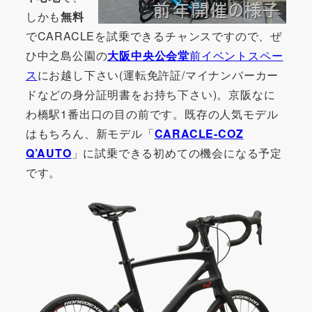
しかも
無料
でCARACLEを試乗できるチャンスですので、ぜ
ひ中之島公園の
大阪中央公会堂
前イベントスペー
ス
にお越し下さい(運転免許証/マイナンバーカー
ドなどの身分証明書をお持ち下さい)。京阪なに
わ橋駅1番出口の目の前です。既存の人気モデル
はもちろん、新モデル「
CARACLE-COZ
Q’AUTO
」に試乗できる初めての機会になる予定
です。