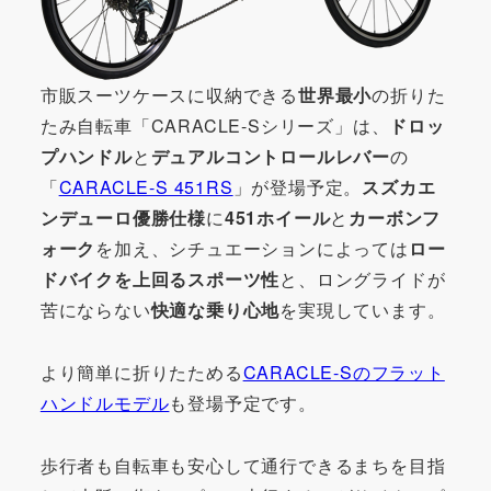
市販スーツケースに収納できる
世界最小
の折りた
たみ自転車「CARACLE-Sシリーズ」は、
ドロッ
プハンドル
と
デュアルコントロールレバー
の
「
CARACLE-S 451RS
」が登場予定。
スズカエ
ンデューロ優勝仕様
に
451ホイール
と
カーボンフ
ォーク
を加え、シチュエーションによっては
ロー
ドバイクを上回るスポーツ性
と、ロングライドが
苦にならない
快適な乗り心地
を実現しています。
より簡単に折りたためる
CARACLE-Sのフラット
ハンドルモデル
も登場予定です。
歩行者も自転車も安心して通行できるまちを目指