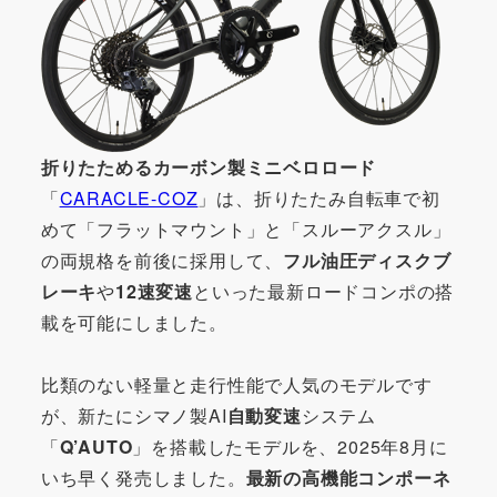
折りたためるカーボン製ミニベロロード
「
CARACLE-COZ
」は、折りたたみ自転車で初
めて「フラットマウント」と「スルーアクスル」
の両規格を前後に採用して、
フル油圧ディスクブ
レーキ
や
12速変速
といった最新ロードコンポの搭
載を可能にしました。
比類のない軽量と走行性能で人気のモデルです
が、新たにシマノ製AI
自動変速
システム
「
Q’AUTO
」を搭載したモデルを、2025年8月に
いち早く発売しました。
最新の高機能コンポーネ