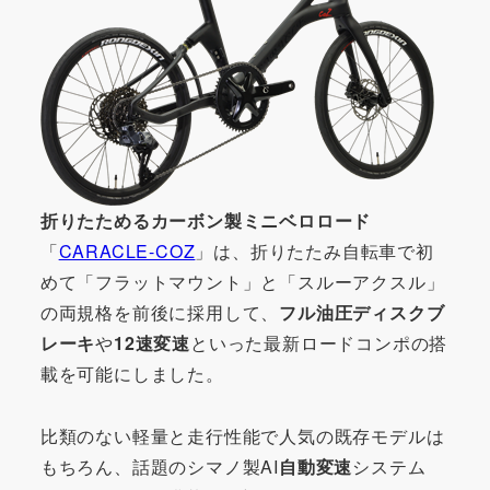
折りたためるカーボン製ミニベロロード
「
CARACLE-COZ
」は、折りたたみ自転車で初
めて「フラットマウント」と「スルーアクスル」
の両規格を前後に採用して、
フル油圧ディスクブ
レーキ
や
12速変速
といった最新ロードコンポの搭
載を可能にしました。
比類のない軽量と走行性能で人気の既存モデルは
もちろん、話題のシマノ製AI
自動変速
システム