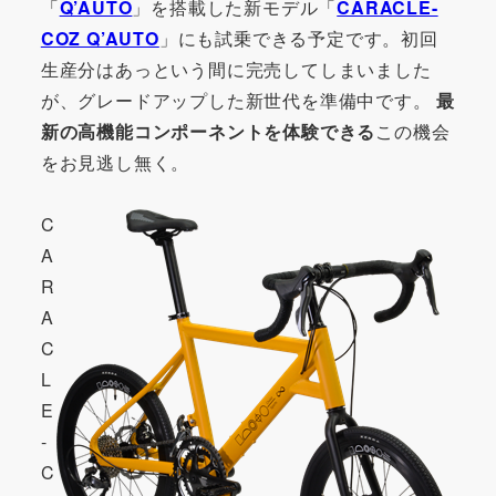
「
Q’AUTO
」を搭載した新モデル「
CARACLE-
COZ Q’AUTO
」にも試乗できる予定です。初回
生産分はあっという間に完売してしまいました
が、グレードアップした新世代を準備中です。
最
新の高機能コンポーネントを体験できる
この機会
をお見逃し無く。
C
A
R
A
C
L
E
-
C