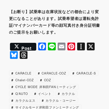
【お断り】試乗車は在庫状況などの都合により変
更になることがあります。試乗希望者は運転免許
証/マイナンバーカード等の顔写真付き身分証明書
のご提示をお願いします。
F
Li
E
Pi
In
X
Post
a
n
m
nt
st
Bl
T
c
e
ai
er
a
u
hr
e
l
e
p
e
e
CARACLE
CARACLE-COZ
CARACLE-S
b
st
a
s
a
Chalet-COZ
COZ
o
p
k
d
CYCLE MODE 岸和田FANミーティング
o
er
y
s
Q'AUTO
イベント
カラクル
k
カラクルエス
カラクル・コージー
サイクルモード岸和田ファンミーティング