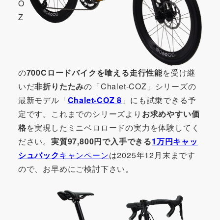
O
Z
の
700Cロードバイクを喰える走行性能
を受け継
いだ
非折りたたみ
の「Chalet-COZ」シリーズの
最新モデル「
Chalet-COZ 8
」にも試乗できる予
定です。これまでのシリーズより
お求めやすい価
格
を実現したミニベロロードの実力を体験してく
ださい。
実質97,800円で入手できる
1万円キャッ
シュバック
キャンペーン
は2025年12月末まです
ので、お早めにご検討下さい。