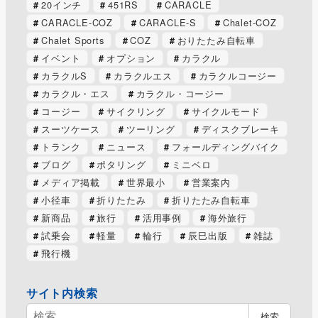
20インチ
451RS
CARACLE
CARACLE-COZ
CARACLE-S
Chalet-COZ
Chalet Sports
COZ
おりたたみ自転車
イベント
オプション
カラクル
カラクルS
カラクルエス
カラクルコージー
カラクル・エス
カラクル・コージー
コージー
サイクリング
サイクルモード
スーツケース
ツーリング
ディスクブレーキ
トランク
ニュース
フォールディングバイク
ブログ
ポタリング
ミニベロ
メディア掲載
世界最小
営業案内
小径車
折りたたみ
折りたたみ自転車
新商品
旅行
活用事例
海外旅行
試乗会
軽量
輪行
辰巳出版
雑誌
飛行機
サイト内検索
検
検索