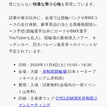
苦にならない
快適な乗り心地
を実現しています。
試乗や展示以外に、会場では競輪バンクやBMXコ
ースの走行体験、豪華景品の当たる異種格闘技レ
ース予想(競輪選手以外にロードやBMX選手、
YouTuberも乱入)、競輪場の裏側潜入ツアー、キ
ッチンカー、巨大バルーン遊具等々のイベントが
予定されています。
日時：2025年11月8日(土) 10:00～16:30
会場：大阪・
岸和田競輪場
(日本トーターブ
ッキースタジアム岸和田)
費用：入場・試乗無料(会場内の一部イベン
トは有料)
詳細：主催者ウェブ
CYCLEMODE岸和田フ
ァンミーティング