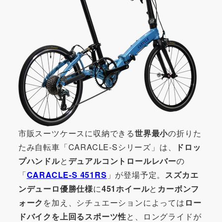
市販スーツケースに収納できる
世界最小
の折りた
たみ自転車「CARACLE-Sシリーズ」は、
ドロッ
プハンドル
と
デュアルコントロールレバー
の
「
CARACLE-S 451RS
」が登場予定。
スズカエ
ンデューロ優勝仕様
に
451ホイール
と
カーボンフ
ォーク
を加え、シチュエーションによっては
ロー
ドバイクを上回るスポーツ性
と、ロングライドが