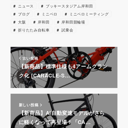
ニュース
ブッキースタジアム岸和田
ブログ
ミニベロ
ミニベロミーティング
大阪
岸和田
岸和田競輪場
折りたたみ自転車
試乗会
古い投稿
【新商品】標準仕様も4アームクラン
ク化 [CARACLE-S…
新しい投稿
【新商品】AI自動変速モデルがさら
に軽くなって再登場！「CA…