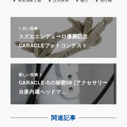
k
来島海峡大橋
活用事例
輪行
飛行機
古い投稿
スズカエンデューロ優勝記念
CARACLEフォトコンテスト …
新しい投稿
CARACLE-Sの秘密08 [アクセサリー
台座内蔵ヘッドマ…
関連記事