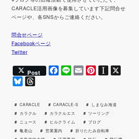
CARACLE活用画像を募集しています下記問合せ
ページや、各SNSからご連絡ください。
問合せページ
Facebookページ
Twitter
F
Li
E
Pi
In
X
Post
a
n
m
nt
st
Bl
T
c
e
ai
er
a
u
hr
e
l
e
p
e
e
CARACLE
CARACLE-S
しまなみ海道
b
st
a
s
a
カラクル
カラクルエス
ツーリング
o
p
k
d
ニュース
ヒルクライム
ブログ
o
er
y
s
亀老山
営業案内
折りたたみ自転車