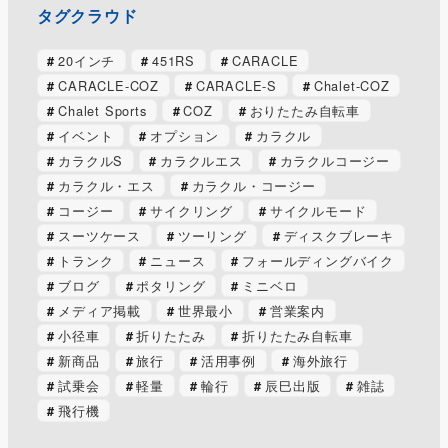
タグクラウド
20インチ
451RS
CARACLE
CARACLE-COZ
CARACLE-S
Chalet-COZ
Chalet Sports
COZ
おりたたみ自転車
イベント
オプション
カラクル
カラクルS
カラクルエス
カラクルコージー
カラクル・エス
カラクル・コージー
コージー
サイクリング
サイクルモード
スーツケース
ツーリング
ディスクブレーキ
トランク
ニュース
フォールディングバイク
ブログ
ポタリング
ミニベロ
メディア掲載
世界最小
営業案内
小径車
折りたたみ
折りたたみ自転車
新商品
旅行
活用事例
海外旅行
試乗会
軽量
輪行
辰巳出版
雑誌
飛行機