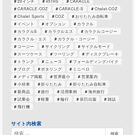
20インチ
451RS
CARACLE
CARACLE-COZ
CARACLE-S
Chalet-COZ
Chalet Sports
COZ
おりたたみ自転車
イベント
オプション
カラクル
カラクルS
カラクルエス
カラクルコージー
カラクル・エス
カラクル・コージー
コージー
サイクリング
サイクルモード
スーツケース
ツーリング
ディスクブレーキ
トランク
ニュース
フォールディングバイク
ブログ
ポタリング
ミニベロ
メディア掲載
世界最小
営業案内
小径車
折りたたみ
折りたたみ自転車
新商品
旅行
活用事例
海外旅行
試乗会
軽量
輪行
辰巳出版
雑誌
飛行機
サイト内検索
検
検索