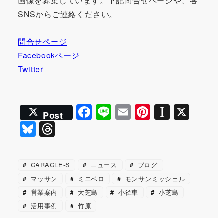
画像を募集しています。下記問合せページや、各
SNSからご連絡ください。
問合せページ
Facebookページ
Twitter
F
Li
E
Pi
In
X
Post
a
n
m
nt
st
Bl
T
c
e
ai
er
a
u
hr
e
l
e
p
e
e
CARACLE-S
ニュース
ブログ
b
st
a
s
a
マッサン
ミニベロ
モンサンミッシェル
o
p
k
d
営業案内
大芝島
小径車
小芝島
o
er
y
s
活用事例
竹原